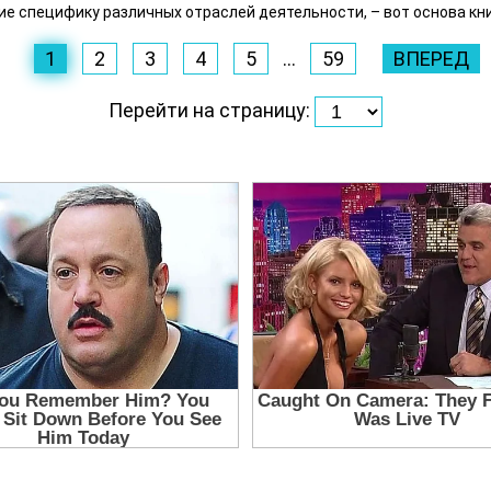
ие специфику различных отраслей деятельности, – вот основа кни
1
2
3
4
5
...
59
ВПЕРЕД
Перейти на страницу: