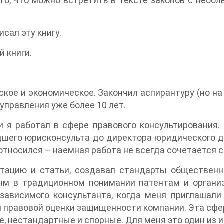
то, что можно встретить в тексте законов с небо
исал эту книгу.
й книги.
ское и экономическое. Закончил аспирантуру (но н
 управления уже более 10 лет.
 я работал в сфере правового консультирования.
дшего юрисконсульта до директора юридического де
относился – наемная работа не всегда сочетается с
ртацию и статьи, создавал стандарты общественно
ым в традиционном понимании патентам и органи
езависимого консультанта, когда меня приглашали
 правовой оценки защищенности компании. Эта сфер
, нестандартные и спорные. Для меня это один из и