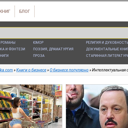
 КНИГ
БЛОГ
 РОМАНЫ
ЮМОР
РЕЛИГИЯ И ДУХОВНОСТ
КА И ФЭНТЕЗИ
ПОЭЗИЯ, ДРАМАТУРГИЯ
ДОКУМЕНТАЛЬНЫЕ КНИ
НИГИ
ПРОЗА
СТАРИННАЯ ЛИТЕРАТУР
alka.com
»
Книги о бизнесе
»
О бизнесе популярно
» Интеллектуальная собственнос