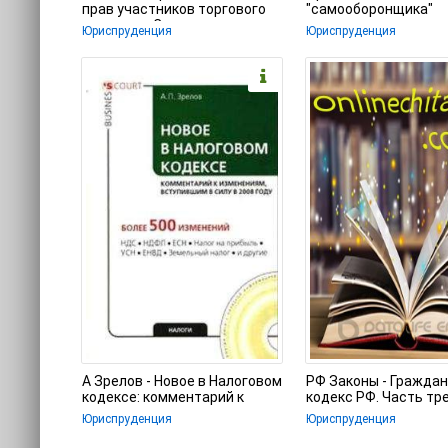
прав участников торгового
"самооборонщика"
процесса. Споры, практика
Юриспруденция
Юриспруденция
А Зрелов - Новое в Налоговом
РФ Законы - Гражда
кодексе: комментарий к
кодекс РФ. Часть тр
изменениям, вступившим в
Юриспруденция
Юриспруденция