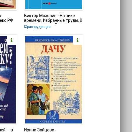
о-
Виктор Мозолин - На пике
екс РФ
времени. Избранные труды. В
поисках научной истины
Юриспруденция
лей — в
Ирина Зайцева -