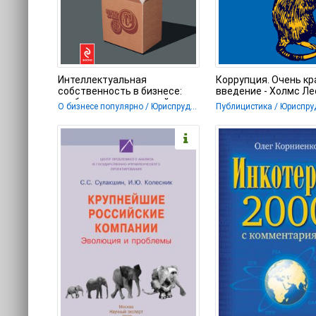
Интеллектуальная
Коррупция. Очень кр
собственность в бизнесе:
введение - Холмс Ле
изобретение, товарный знак,
О бизнесе популярно / Юриспруденция
Публицистика / Юриспр
ноу-хау,