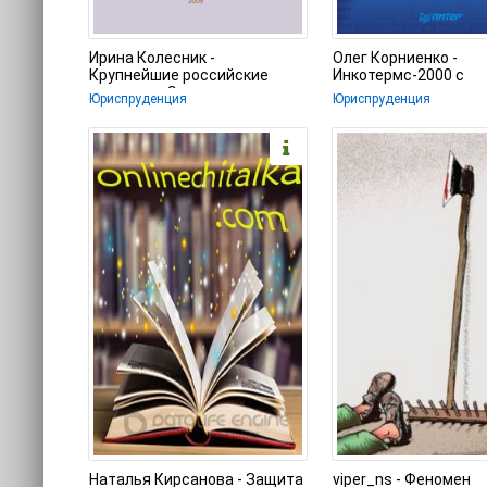
Ирина Колесник -
Олег Корниенко -
Крупнейшие российские
Инкотермс-2000 с
компании. Эволюция и
комментариями
Юриспруденция
Юриспруденция
проблемы
Наталья Кирсанова - Защита
viper_ns - Феномен