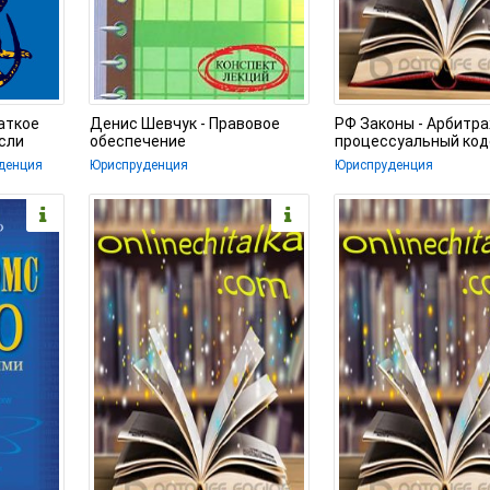
аткое
Денис Шевчук - Правовое
РФ Законы - Арбитр
сли
обеспечение
процессуальный код
предпринимательства
уденция
Юриспруденция
Юриспруденция