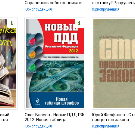
Справочник собственника и
отставку? Разрушен
арендатора
под видом борьбы за
Юриспруденция
Юриспруденция
нский
Олег Власов - Новые ПДД РФ
Юрий Феофанов - Ст
етья
2012. Новая таблица
процентов закона
штрафов
Юриспруденция
Юриспруденция