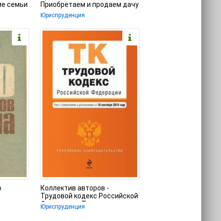
ие семьи
Приобретаем и продаем дачу
 права
Юриспруденция
о
Коллектив авторов -
Трудовой кодекс Российской
Федерации. Текст с
Юриспруденция
изменениями и