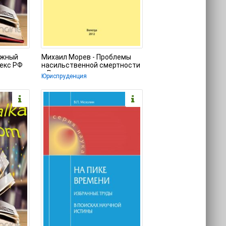
ажный
Михаил Морев - Проблемы
екс РФ
насильственной смертности
в России
Юриспруденция