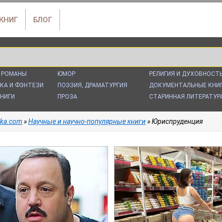
 КНИГ
БЛОГ
 РОМАНЫ
ЮМОР
РЕЛИГИЯ И ДУХОВНОСТ
КА И ФЭНТЕЗИ
ПОЭЗИЯ, ДРАМАТУРГИЯ
ДОКУМЕНТАЛЬНЫЕ КНИ
НИГИ
ПРОЗА
СТАРИННАЯ ЛИТЕРАТУР
alka.com
»
Научные и научно-популярные книги
» Юриспруденция