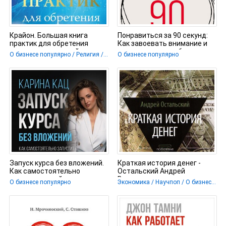
Крайон. Большая книга
Понравиться за 90 секунд:
практик для обретения
Как завоевать внимание и
сверхвозможностей -
расположить к себе -
О бизнесе популярно / Религия / Эзотерика
О бизнесе популярно
Шмидт Тамара
Бутман
Запуск курса без вложений.
Краткая история денег -
Как самостоятельно
Остальский Андрей
запустить свой курс или
Всеволодович
О бизнесе популярно
Экономика / Научпоп / О бизнесе популярно
марафон в