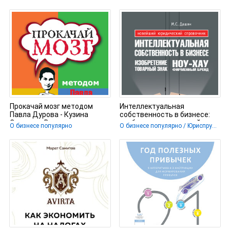
Прокачай мозг методом
Интеллектуальная
Павла Дурова - Кузина
собственность в бизнесе:
Светлана Валерьевна
изобретение, товарный знак,
О бизнесе популярно
О бизнесе популярно / Юриспруденция
ноу-хау,