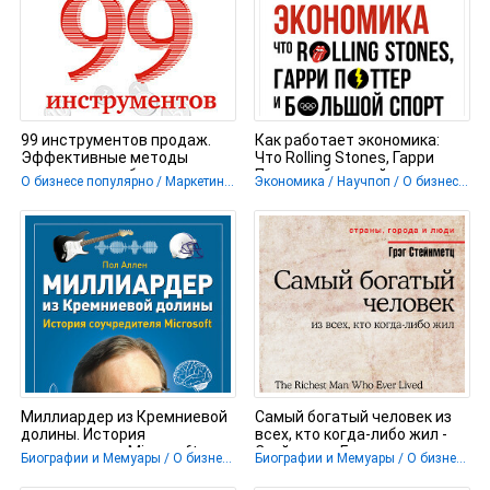
99 инструментов продаж.
Как работает экономика:
Эффективные методы
Что Rolling Stones, Гарри
получения прибыли -
Поттер и большой спорт
О бизнесе популярно / Маркетинг, PR, реклама
Экономика / Научпоп / О бизнесе популярно
Мрочковский
могут
Миллиардер из Кремниевой
Самый богатый человек из
долины. История
всех, кто когда-либо жил -
соучредителя Microsoft -
Стейнметц Грэг
Биографии и Мемуары / О бизнесе популярно
Биографии и Мемуары / О бизнесе популярно
Аллен Пол