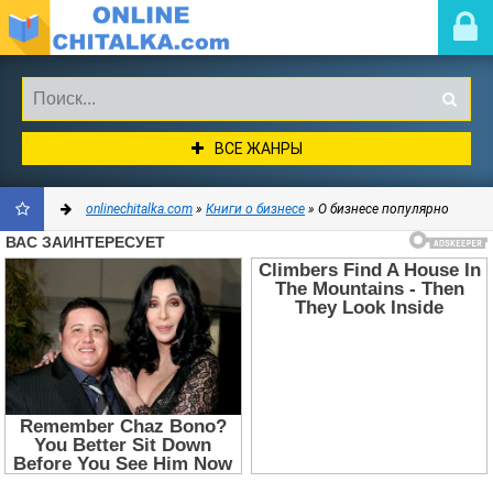
ВСЕ ЖАНРЫ
onlinechitalka.com
»
Книги о бизнесе
» О бизнесе популярно
ДОБАВИТЬ
В
ЗАКЛАДКИ