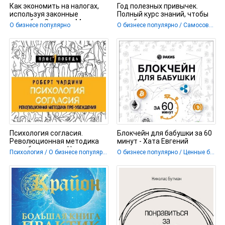
Как экономить на налогах,
Год полезных привычек.
используя законные
Полный курс знаний, чтобы
способы - Самитов Марат
приобрести привычки,
О бизнесе популярно
О бизнесе популярно / Самосовершенствование
важные
Психология согласия.
Блокчейн для бабушки за 60
Революционная методика
минут - Хата Евгений
пре-убеждения - Чалдини
Психология / О бизнесе популярно
О бизнесе популярно / Ценные бумаги и инвестиции
Роберт