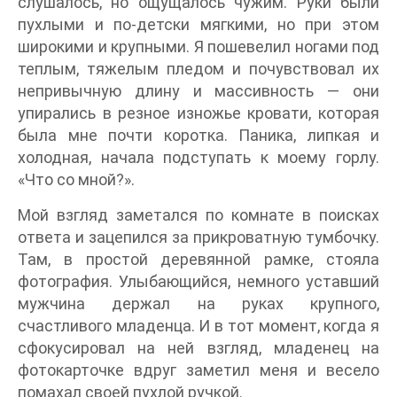
слушалось, но ощущалось чужим. Руки были
пухлыми и по-детски мягкими, но при этом
широкими и крупными. Я пошевелил ногами под
теплым, тяжелым пледом и почувствовал их
непривычную длину и массивность — они
упирались в резное изножье кровати, которая
была мне почти коротка. Паника, липкая и
холодная, начала подступать к моему горлу.
«Что со мной?».
Мой взгляд заметался по комнате в поисках
ответа и зацепился за прикроватную тумбочку.
Там, в простой деревянной рамке, стояла
фотография. Улыбающийся, немного уставший
мужчина держал на руках крупного,
счастливого младенца. И в тот момент, когда я
сфокусировал на ней взгляд, младенец на
фотокарточке вдруг заметил меня и весело
помахал своей пухлой ручкой.