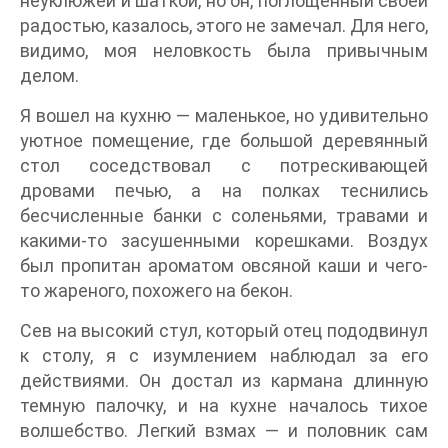
неуклюжей и шаткой, но он, поглощенный своей
радостью, казалось, этого не замечал. Для него,
видимо, моя неловкость была привычным
делом.
Я вошел на кухню — маленькое, но удивительно
уютное помещение, где большой деревянный
стол соседствовал с потрескивающей
дровами печью, а на полках теснились
бесчисленные банки с соленьями, травами и
какими-то засушенными корешками. Воздух
был пропитан ароматом овсяной каши и чего-
то жареного, похожего на бекон.
Сев на высокий стул, который отец пододвинул
к столу, я с изумлением наблюдал за его
действиями. Он достал из кармана длинную
темную палочку, и на кухне началось тихое
волшебство. Легкий взмах — и половник сам