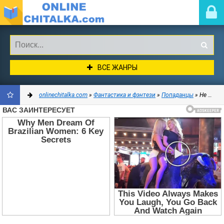
ВСЕ ЖАНРЫ
onlinechitalka.com
»
Фантастика и фэнтези
»
Попаданцы
» Не тот Хагрид (СИ) - Савчук Алексей Иванович
ДОБАВИТЬ
В
ЗАКЛАДКИ