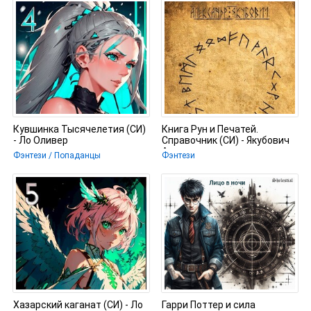
Кувшинка Тысячелетия (СИ)
Книга Рун и Печатей.
- Ло Оливер
Справочник (СИ) - Якубович
Александр
Фэнтези / Попаданцы
Фэнтези
Хазарский каганат (СИ) - Ло
Гарри Поттер и сила