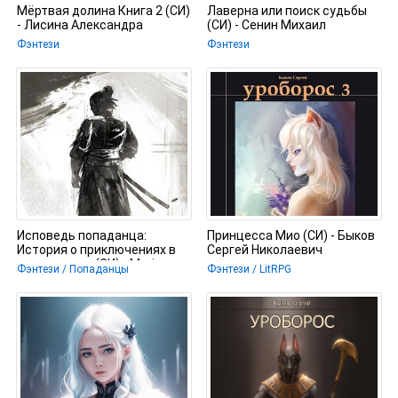
Мёртвая долина Книга 2 (СИ)
Лаверна или поиск судьбы
- Лисина Александра
(СИ) - Сенин Михаил
Фэнтези
Фэнтези
Исповедь попаданца:
Принцесса Мио (СИ) - Быков
История о приключениях в
Сергей Николаевич
другом мире (СИ) - Mori
Фэнтези / Попаданцы
Фэнтези / LitRPG