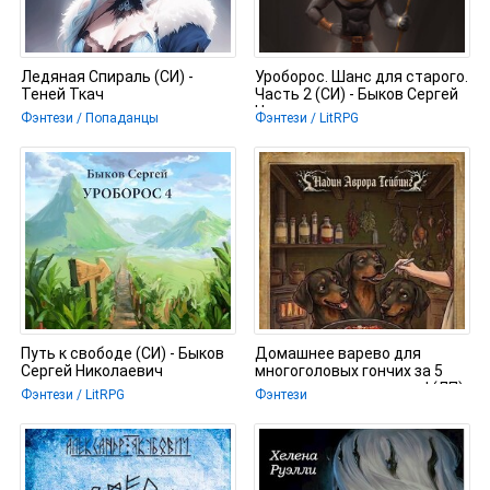
Ледяная Спираль (СИ) -
Уроборос. Шанс для старого.
Теней Ткач
Часть 2 (СИ) - Быков Сергей
Николаевич
Фэнтези / Попаданцы
Фэнтези / LitRPG
Путь к свободе (СИ) - Быков
Домашнее варево для
Сергей Николаевич
многоголовых гончих за 5
шагов: проще простого! (ЛП)
Фэнтези / LitRPG
Фэнтези
-