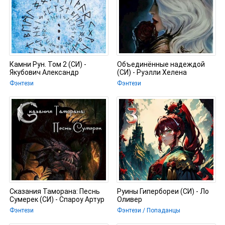
Камни Рун. Том 2 (СИ) -
Объединённые надеждой
Якубович Александр
(СИ) - Руэлли Хелена
Фэнтези
Фэнтези
Сказания Таморана: Песнь
Руины Гипербореи (СИ) - Ло
Сумерек (СИ) - Спароу Артур
Оливер
Фэнтези
Фэнтези / Попаданцы