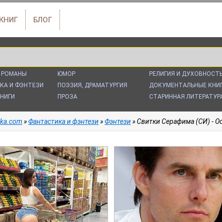
 КНИГ
БЛОГ
 РОМАНЫ
ЮМОР
РЕЛИГИЯ И ДУХОВНОСТ
КА И ФЭНТЕЗИ
ПОЭЗИЯ, ДРАМАТУРГИЯ
ДОКУМЕНТАЛЬНЫЕ КНИ
НИГИ
ПРОЗА
СТАРИННАЯ ЛИТЕРАТУР
alka.com
»
Фантастика и фэнтези
»
Фэнтези
» Свитки Серафима (СИ) - О