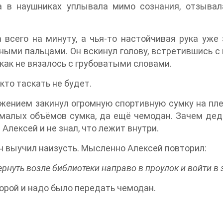
а в наушниках уплывала мимо сознания, отзывал
а всего на минуту, а чья-то настойчивая рука уже
зными пальцами. Он вскинул голову, встретившись 
как не вязалось с грубоватыми словами.
кто таскать не будет.
жением закинул огромную спортивную сумку на плеч
емалых объёмов сумка, да ещё чемодан. Зачем дед
Алексей и не знал, что лежит внутри.
он выучил наизусть. Мысленно Алексей повторил:
ернуть возле библиотеки направо в проулок и войти в 
орой и надо было передать чемодан.