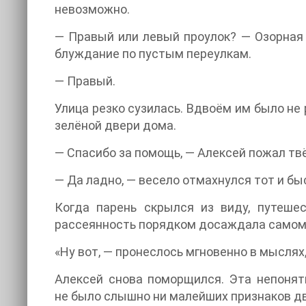
невозможно.
— Правый или левый проулок? — Озорная и
блуждание по пустым переулкам.
— Правый.
Улица резко сузилась. Вдвоём им было не
зелёной двери дома.
— Спасибо за помощь, — Алексей пожал тв
— Да ладно, — весело отмахнулся тот и б
Когда парень скрылся из виду, путеше
рассеянность порядком досаждала самому А
«Ну вот, — пронеслось мгновенно в мыслях,
Алексей снова поморщился. Эта непонятн
не было слышно ни малейших признаков д