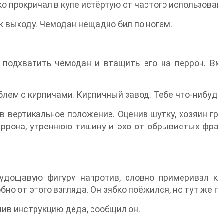
 прокричал в купе истёртую от частого использован
к выходу. Чемодан нещадно бил по ногам.
 подхватить чемодан и втащить его на перрон. Вм
.
облем с кирпичами. Кирпичный завод. Тебе что-нибуд
в вертикальное положение. Оценив шутку, хозяин гр
еррона, утреннюю тишину и эхо от обрывистых фра
удощавую фигуру напротив, словно примеривал к
но от этого взгляда. Он зябко поёжился, но тут же
нив инструкцию деда, сообщил он.