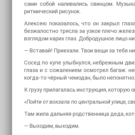
сами собой наливались свинцом. Музык
ритмический рисунок.
Алексею показалось, что он закрыл глаз
безжалостно трясла за узкое плечо желе
взглядом карих глаз. Добродушное лицо ни
— Вставай! Приехали. Твои вещи за тебя ни
Сосед по купе улыбнулся, небрежным дви
глаза и с сожалением осмотрел багаж: н
когда-то чёрный чемодан, было непонятно. 
К грузу прилагалась инструкция, которую 
«Пойти от вокзала по центральной улице, св
Там жила дальняя родственница деда, кот
— Выходим, выходим.