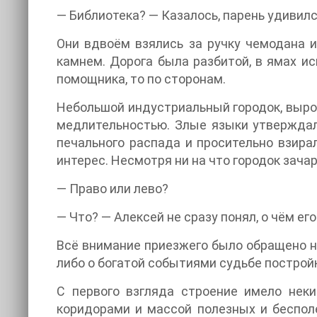
— Библиотека? — Казалось, парень удивилс
Они вдвоём взялись за ручку чемодана 
камнем. Дорога была разбитой, в ямах и
помощника, то по сторонам.
Небольшой индустриальный городок, вырос
медлительностью. Злые языки утверждали
печального распада и просительно взира
интерес. Несмотря ни на что городок зача
— Право или лево?
— Что? — Алексей не сразу понял, о чём ег
Всё внимание приезжего было обращено н
либо о богатой событиями судьбе построй
С первого взгляда строение имело нек
коридорами и массой полезных и беспол