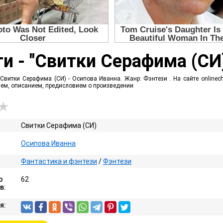
и - "Свитки Серафима (СИ
Свитки Серафима (СИ) - Осипова Иванна. Жанр: Фэнтези . На сайте onlinec
ием, описанием, предисловием о произведении
Свитки Серафима (СИ)
Осипова Иванна
Фантастика и фэнтези
/
Фэнтези
о
62
в:
я: