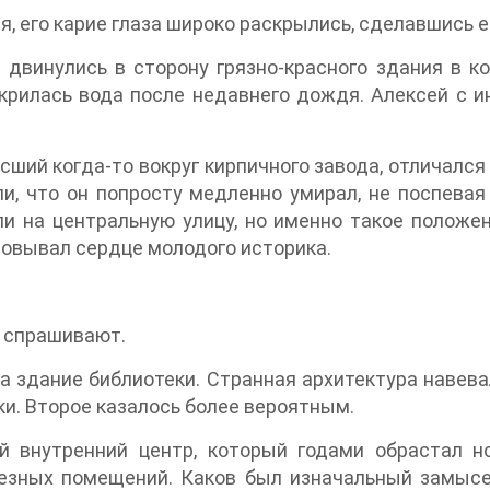
я, его карие глаза широко раскрылись, сделавшись е
и двинулись в сторону грязно-красного здания в 
скрилась вода после недавнего дождя. Алексей с 
ший когда-то вокруг кирпичного завода, отличалс
, что он попросту медленно умирал, не поспевая
ли на центральную улицу, но именно такое полож
ровывал сердце молодого историка.
о спрашивают.
а здание библиотеки. Странная архитектура навева
ки. Второе казалось более вероятным.
ий внутренний центр, который годами обрастал н
езных помещений. Каков был изначальный замысел