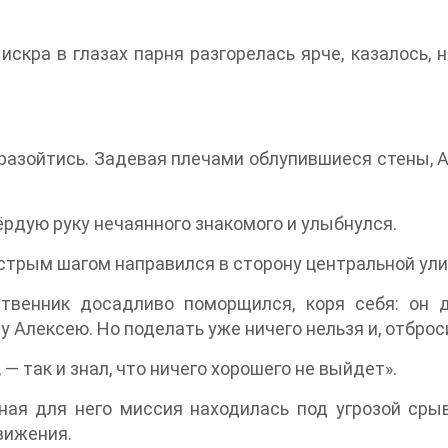
скра в глазах парня разгорелась ярче, казалось,
 разойтись. Задевая плечами облупившиеся стены, 
ёрдую руку нечаянного знакомого и улыбнулся.
ыстрым шагом направился в сторону центральной ул
ственник досадливо поморщился, коря себя: он 
лексею. Но поделать уже ничего нельзя и, отброси
 — так и знал, что ничего хорошего не выйдет».
ая для него миссия находилась под угрозой срыв
вижения.