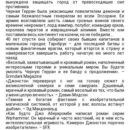
вынуждена защищать город от превосходящих сил
противника.
Черная Герран была ужасающим повелителем демонов и
самым безжалостным генералом во всем Эссоране. Ее
армию возглавляли шесть самых грозных воинов своего
времени: некромант, лорд-вампир, полубог, командир орков,
королева пиратов и извращенный алхимик. Вместе они
поставили весь континент на колени, но не победили…
40 лет спустя она собирает своих бывших капитанов в
маленьком городке Тарнбрук – для последней битвы с
новым фанатичным врагом, который вторгся в страну и
намеревается завершить работу, начатую ею много лет
назад.
«Веселый, захватывающий и кровавый роман, наполненный
интересными героями и уникальным миром. Вы будете
умолять Черную Герран и ее банду о продолжении». –
Grimdark Magazine
«Джонстон перевернул с ног на голову сюжет о
великолепной семерке и семи самураях. Душевный,
мрачный и кровавый роман, самый веселый из тех, что были
у меня целую вечность». – Девин Мэдсон
«Темная и богатая фантазия с изобретательной
магической системой, от которой у вас волосы встанут
дыбом». – Эд Макдональд
«Как будто Джо Аберкромби написал роман серии
Warhammer. Он мрачный и часто жестокий, но в нем есть
интеллектуальная игривость. Кэмерон Джонстон порочно
изобретателен». – SFX