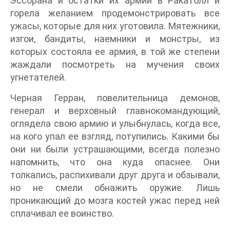
Эссорана и остатки их армий в Ракатолл и
горела желанием продемонстрировать все
ужасы, которые для них уготовила. Мятежники,
изгои, бандиты, наемники и монстры, из
которых состояла ее армия, в той же степени
жаждали посмотреть на мучения своих
угнетателей.
Черная Герран, повелительница демонов,
генерал и верховный главнокомандующий,
оглядела свою армию и улыбнулась, когда все,
на кого упал ее взгляд, потупились. Какими бы
они ни были устрашающими, всегда полезно
напомнить, что она куда опаснее. Они
толкались, распихивали друг друга и обзывали,
но не смели обнажить оружие. Лишь
проникающий до мозга костей ужас перед ней
сплачивал ее воинство.