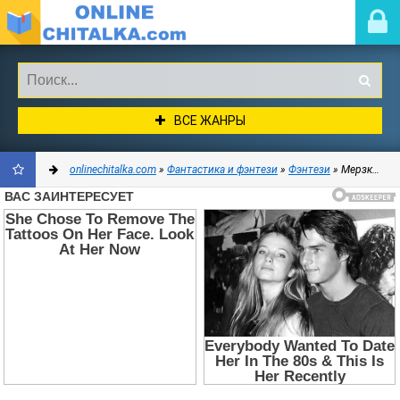
ВСЕ ЖАНРЫ
onlinechitalka.com
»
Фантастика и фэнтези
»
Фэнтези
» Мерзкая семерка - Джонстон Кэмерон
ДОБАВИТЬ
В
ЗАКЛАДКИ