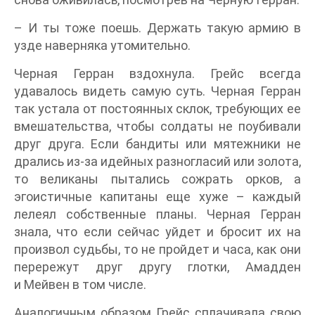
– И ты тоже поешь. Держать такую армию в
узде наверняка утомительно.
Черная Герран вздохнула. Грейс всегда
удавалось видеть самую суть. Черная Герран
так устала от постоянных склок, требующих ее
вмешательства, чтобы солдаты не поубивали
друг друга. Если бандиты или мятежники не
дрались из-за идейных разногласий или золота,
то великаны пытались сожрать орков, а
эгоистичные капитаны еще хуже – каждый
лелеял собственные планы. Черная Герран
знала, что если сейчас уйдет и бросит их на
произвол судьбы, то не пройдет и часа, как они
перережут друг другу глотки, Амадден
и Мейвен в том числе.
Аналогичным образом Грейс сплачивала свою