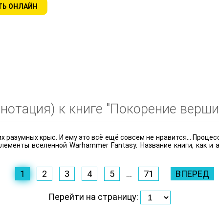
ТЬ ОНЛАЙН
отация) к книге "Покорение вершин
ких разумных крыс. И ему это всё ещё совсем не нравится... Проце
элементы вселенной Warhammer Fantasy. Название книги, как и
1
2
3
4
5
...
71
ВПЕРЕД
Перейти на страницу: