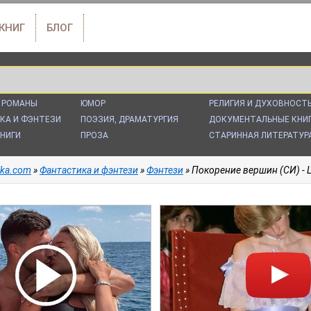
 КНИГ
БЛОГ
 РОМАНЫ
ЮМОР
РЕЛИГИЯ И ДУХОВНОСТ
КА И ФЭНТЕЗИ
ПОЭЗИЯ, ДРАМАТУРГИЯ
ДОКУМЕНТАЛЬНЫЕ КНИ
НИГИ
ПРОЗА
СТАРИННАЯ ЛИТЕРАТУР
alka.com
»
Фантастика и фэнтези
»
Фэнтези
» Покорение вершин (СИ) - 