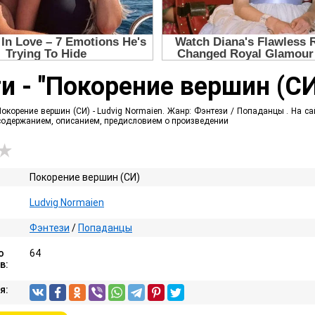
и - "Покорение вершин (СИ)
окорение вершин (СИ) - Ludvig Normaien. Жанр: Фэнтези / Попаданцы . На са
с содержанием, описанием, предисловием о произведении
Покорение вершин (СИ)
Ludvig Normaien
Фэнтези
/
Попаданцы
о
64
в:
я: