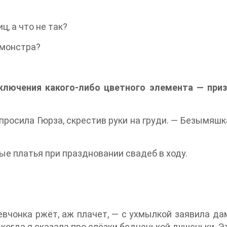
ц, а что не так?
 монстра?
включения какого-либо цветного элемента — при
просила Гюрза, скрестив руки на груди. — Безымяшка
ые платья при праздновании свадеб в ходу.
евчонка ржёт, аж плачет, — с ухмылкой заявила дам
 когда я сказала про слёзки бедненькой душеньки. Э