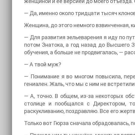
женщиной и её версией до моего отъезда. 
— Да, именно около тридцати тысяч клонов.
Женщина, до этого немного взвинченная, к
— Для развития зельеварения я иду по пу
потом Знатока, а год назад до Высшего З
обучения, а больше не продвигалась, — рас
— А твой муж?
— Понимание я во многом повысила, переч
гениален. Жаль, что мы с ним не встретил
— А, точно. В общем, из-за некоторых обс
столице и пообщался с Директором, то
раскукливанию, поздравляю. Все его жертвы
Только вот Гюрза сначала обрадовалась, п