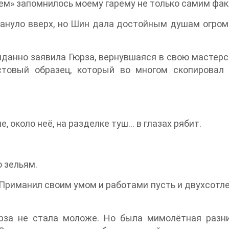
лем» запомнилось моему гарему не только самим фак
рвануло вверх, но Шин дала достойным душам огром
жиданно заявила Гюрза, вернувшаяся в свою мастер
стовый образец, который во многом скопировал 
, около неё, на разделке туш… в глазах рябит.
 зельям.
. Приманил своим умом и работами пусть и двухсот
рза не стала моложе. Но была мимолётная разн