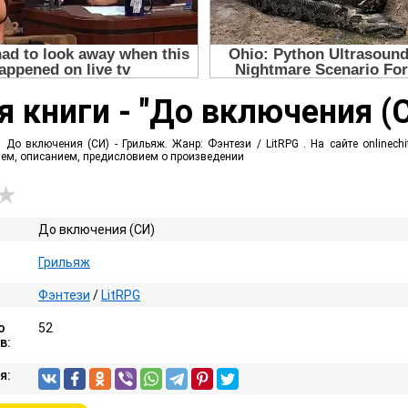
 книги - "До включения (
 До включения (СИ) - Грильяж. Жанр: Фэнтези / LitRPG . На сайте onlinec
ием, описанием, предисловием о произведении
До включения (СИ)
Грильяж
Фэнтези
/
LitRPG
о
52
в:
я: