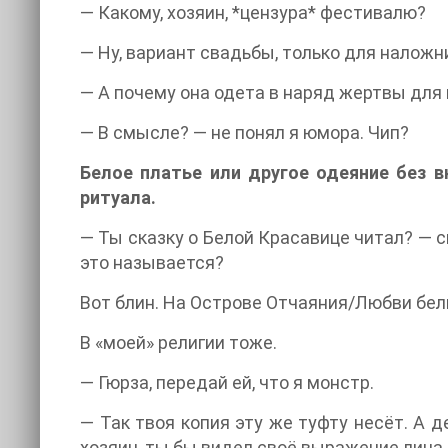
— Какому, хозяин, *цензура* фестивалю?
— Ну, вариант свадьбы, только для наложни
— А почему она одета в наряд жертвы для
— В смысле? — не понял я юмора. Чип?
Белое платье или другое одеяние без 
ритуала.
— Ты сказку о Белой Красавице читал? — с
это называется?
Вот блин. На Острове Отчаяния/Любви бел
В «моей» религии тоже.
— Гюрза, передай ей, что я монстр.
— Так твоя копия эту же туфту несёт. А д
хозяин, ты бы видел своё выражение лица,