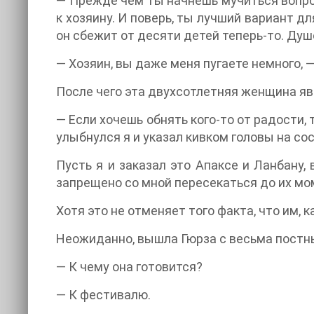
— Прежде чем ты начнёшь мучиться вопросо
к хозяину. И поверь, ты лучший вариант дл
он сбежит от десяти детей теперь-то. Душо
— Хозяин, вы даже меня пугаете немного, 
После чего эта двухсотлетняя женщина явн
— Если хочешь обнять кого-то от радости,
улыбнулся я и указал кивком головы на с
Пусть я и заказал это Апаксе и Ланбану
запрещено со мной пересекаться до их мо
Хотя это не отменяет того факта, что им, 
Неожиданно, вышла Гюрза с весьма постн
— К чему она готовится?
— К фестивалю.