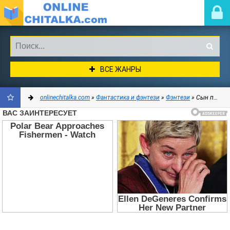
ВСЕ ЖАНРЫ
onlinechitalka.com
»
Фантастика и фэнтези
»
Фэнтези
» Сын палача (СИ) - Ткачев Андрей Юрьевич Протоиерей
ДОБАВИТЬ
В
ЗАКЛАДКИ