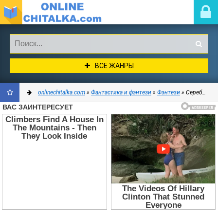
ВСЕ ЖАНРЫ
onlinechitalka.com
»
Фантастика и фэнтези
»
Фэнтези
» Серебряная река (СИ) - Ву Саша
ДОБАВИТЬ
В
ЗАКЛАДКИ