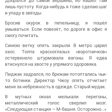
Добрался до самой вершины, но нашёл там
лишь пустоту. Когда-нибудь я тоже сделаю шаг
и упаду в звёзды.
Бросив окурок в пепельницу, я пошёл
умываться. Если повезёт, по дороге в офис я
смогу почитать.
Синюю ветку опять закрыли. В метро царил
хаос. Толпа красноглазых «воротничков»
остервенело штурмовала вагоны. Я едва
втиснулся на хвосте у упрямого здоровяка.
Пиджак задрался, по брюкам потоптались чьи-
то ботинки. Директор Чжоу опять отчитает
меня за небрежность в одежде. Старый мудак.
В мутных окнах мелькали перегоны,
металлический голос сверлил мозг.
«Следующая станция — М-башня. Осторожно…»