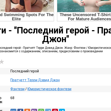
и - "Последний герой - П
Джон"
следний герой - Пратчетт Терри Дэвид Джон. Жанр: Фэнтези / Юмористическое 
е ознакомится с содержанием, описанием, предисловием о произведении
Последний герой
Пратчетт Терри Дэвид Джон
Фэнтези
/
Юмористическое фэнтези
о
68
в:
я: