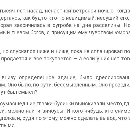
ысяч лет назад, ненастной ветреной ночью, когда
дергаясь, как будто кто-то невидимый, несущий его,
торая закончилась в сугробе на дне расселины. Но
нимый гневом богов, с присущим ему чувством юмора
 но спускался ниже и ниже, пока не спланировал 
е продается и все покупается — а если у них нет тог
о внизу определенное здание, было дрессирова
м. Оно было, по сути, бессмысленным. Оно провод
тут был смысл?
е сумасшедшие глазки-бусинки выискивали место, гд
й, можно найти анчоусы. И кого-нибудь, кто сниме
елка, и, судя по этому, можно сделать вывод, что
упыми.