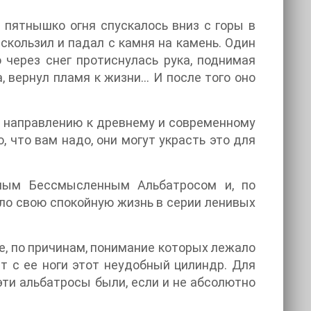
 пятнышко огня спускалось вниз с горы в
 скользил и падал с камня на камень. Один
 через снег протиснулась рука, поднимая
, вернул пламя к жизни… И после того оно
по направлению к древнему и современному
о, что вам надо, они могут украсть это для
нным Бессмысленным Альбатросом и, по
ило свою спокойную жизнь в серии ленивых
е, по причинам, понимание которых лежало
т с ее ноги этот неудобный цилиндр. Для
 эти альбатросы были, если и не абсолютно