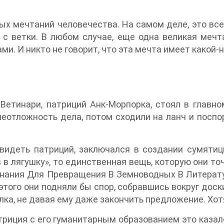
ых мечтаний человечества. На самом деле, это все
с ветки. В любом случае, еще одна великая мечта
ми. И никто не говорит, что эта мечта имеет какой-
етинари, патриций Анк-Морпорка, стоял в главном
неотложность дела, потом сходили на ланч и поспо
 видеть патриций, заключался в создании сумятиц
в лягушку», то единственная вещь, которую они то
инания Для Превращения В Земноводных В Литерат
того они подняли бы спор, собравшись вокруг доски
лка, не давая ему даже закончить предложение. Хотя
триция с его гуманитарным образованием это каза