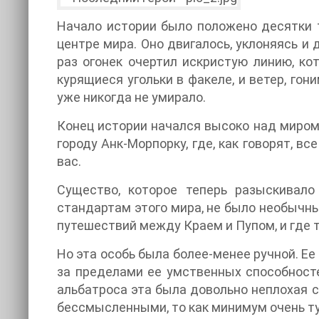
Начало истории было положено десятки т
центре мира. Оно двигалось, уклоняясь и 
раз огонек очертил искристую линию, ко
курящиеся угольки в факеле, и ветер, го
уже никогда не умирало.
Конец истории начался высоко над миром,
городу Анк-Морпорку, где, как говорят, вс
вас.
Существо, которое теперь разыскивал
стандартам этого мира, не было необычны
путешествий между Краем и Пупом, и где 
Но эта особь была более-менее ручной. Е
за пределами ее умственных способносте
альбатроса эта была довольно неплохая сд
бессмысленными, то как минимум очень т