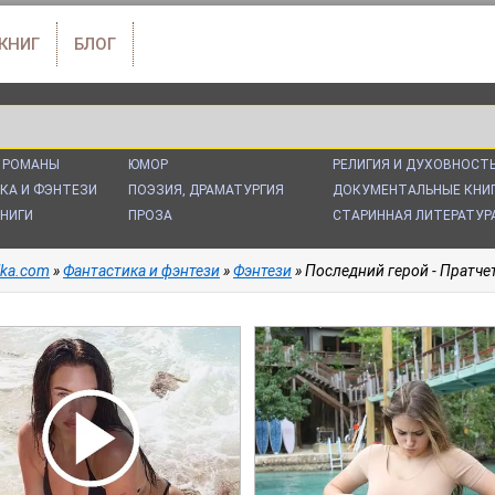
 КНИГ
БЛОГ
 РОМАНЫ
ЮМОР
РЕЛИГИЯ И ДУХОВНОСТ
КА И ФЭНТЕЗИ
ПОЭЗИЯ, ДРАМАТУРГИЯ
ДОКУМЕНТАЛЬНЫЕ КНИ
НИГИ
ПРОЗА
СТАРИННАЯ ЛИТЕРАТУР
alka.com
»
Фантастика и фэнтези
»
Фэнтези
» Последний герой - Пратче