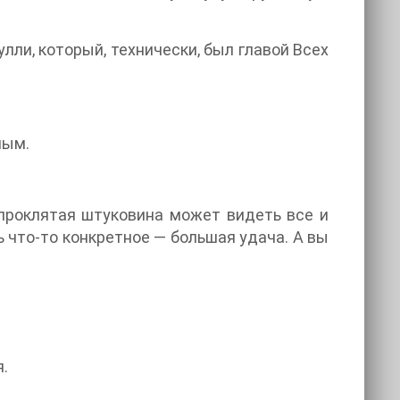
улли, который, технически, был главой Всех
ным.
а проклятая штуковина может видеть все и
ь что-то конкретное — большая удача. А вы
.