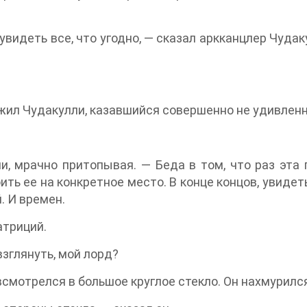
видеть все, что угодно, — сказал аркканцлер Чудак
должил Чудакулли, казавшийся совершенно не удивлен
ли, мрачно притопывая. — Беда в том, что раз эт
ть ее на конкретное место. В конце концов, увидет
. И времен.
атриций.
взглянуть, мой лорд?
смотрелся в большое круглое стекло. Он нахмурился