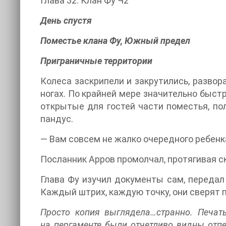
Глава 32. Клан Фу Ч2
День спустя
Поместье клана Фу, Южный предел
Приграничные территории
Колеса заскрипели и закрутились, разво
ногах. По крайней мере значительно быс
открытые для гостей части поместья, по
пандус.
— Вам совсем не жалко очередного ребенка
Посланник Арров промолчал, протягивая с
Глава Фу изучил документы сам, передал
Каждый штрих, каждую точку, они сверят 
Просто копия выглядела…странно. Печат
на пергаменте были отчетливо видны отпе