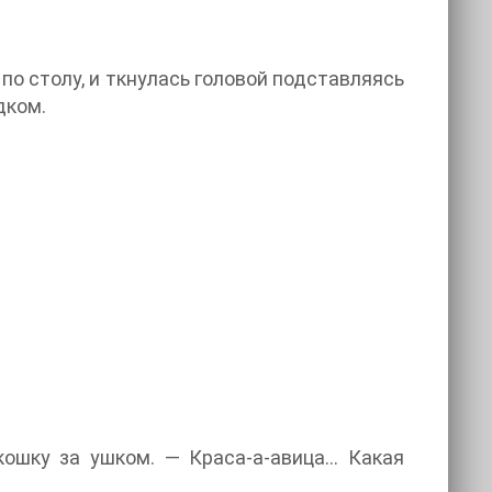
по столу, и ткнулась головой подставляясь
дком.
ошку за ушком. — Краса-а-авица… Какая