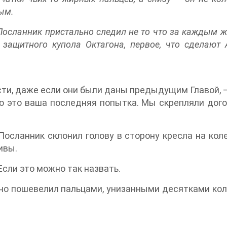
ым.
Посланник пристально следил не то что за каждым 
у защитного купола Октагона, первое, что сделаю
ти, даже если они были даны предыдущим Главой, —
но это ваша последняя попытка. Мы скрепляли дог
осланник склонил голову в сторону кресла на кол
ивы.
 Если это можно так назвать.
но пошевелил пальцами, унизанными десятками кол