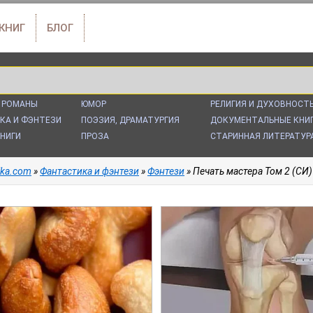
 КНИГ
БЛОГ
 РОМАНЫ
ЮМОР
РЕЛИГИЯ И ДУХОВНОСТ
КА И ФЭНТЕЗИ
ПОЭЗИЯ, ДРАМАТУРГИЯ
ДОКУМЕНТАЛЬНЫЕ КНИ
НИГИ
ПРОЗА
СТАРИННАЯ ЛИТЕРАТУР
alka.com
»
Фантастика и фэнтези
»
Фэнтези
» Печать мастера Том 2 (СИ) 