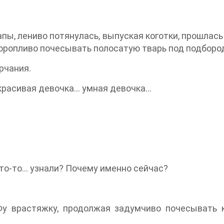
пы, лениво потянулась, выпуская коготки, прошлась 
еторопливо почесывать полосатую тварь под подборо
рчания.
 красивая девочка… умная девочка…
то-то… узнали? Почему именно сейчас?
Фу врастяжку, продолжая задумчиво почесывать к