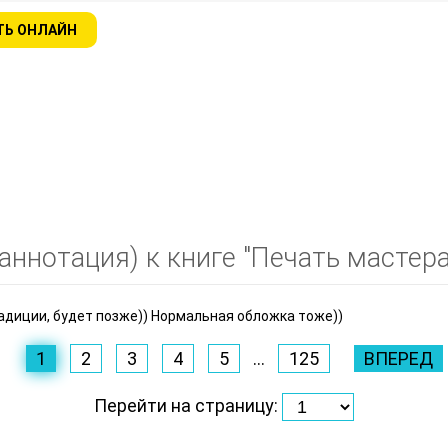
ТЬ ОНЛАЙН
ннотация) к книге "Печать мастера 
адиции, будет позже)) Нормальная обложка тоже))
1
2
3
4
5
...
125
ВПЕРЕД
Перейти на страницу: