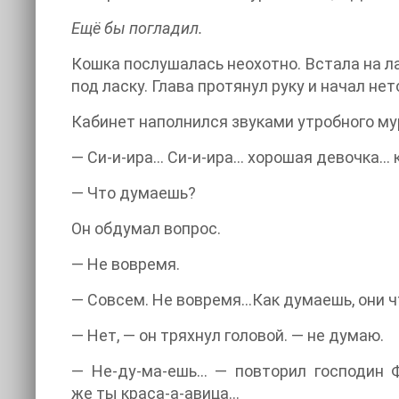
Ещё бы погладил.
Кошка послушалась неохотно. Встала на ла
под ласку. Глава протянул руку и начал н
Кабинет наполнился звуками утробного му
— Си-и-ира… Си-и-ира… хорошая девочка…
— Что думаешь?
Он обдумал вопрос.
— Не вовремя.
— Совсем. Не вовремя…Как думаешь, они ч
— Нет, — он тряхнул головой. — не думаю.
— Не-ду-ма-ешь… — повторил господин 
же ты краса-а-авица…