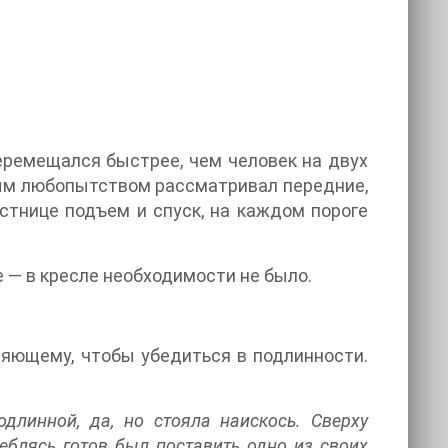
еремещался быстрее, чем человек на двух
тым любопытством рассматривал передние,
стнице подъем и спуск, на каждом пороге
е — в кресле необходимости не было.
ряющему, чтобы убедиться в подлинности.
линной, да, но стояла наискось. Сверху
еблясь готов был поставить одно из своих