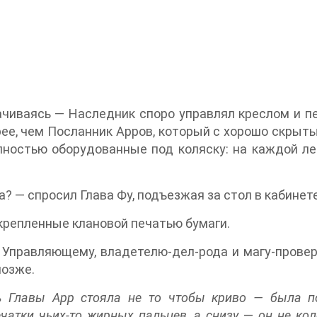
рачиваясь — Наследник споро управлял креслом и п
трее, чем Посланник Арров, который с хорошо скры
лностью оборудованные под коляску: на каждой ле
? — спросил Глава Фу, подъезжая за стол в кабинет
крепленные клановой печатью бумаги.
 Управляющему, владетелю-дел-рода и магу-прове
позже.
ь Главы Арр стояла не то чтобы криво — была под
чатки чьих-то жирных пальцев, а снизу
—
он не кол