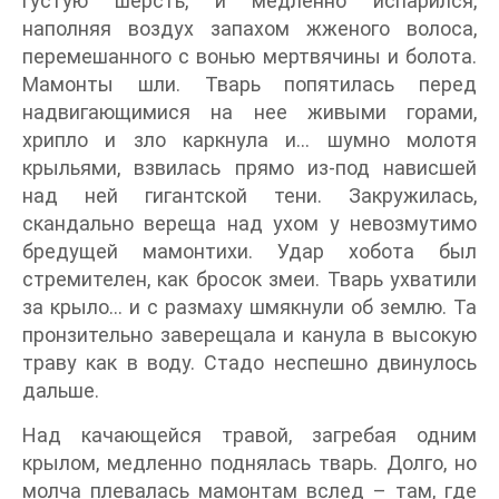
густую шерсть, и медленно испарился,
наполняя воздух запахом жженого волоса,
перемешанного с вонью мертвячины и болота.
Мамонты шли. Тварь попятилась перед
надвигающимися на нее живыми горами,
хрипло и зло каркнула и… шумно молотя
крыльями, взвилась прямо из-под нависшей
над ней гигантской тени. Закружилась,
скандально вереща над ухом у невозмутимо
бредущей мамонтихи. Удар хобота был
стремителен, как бросок змеи. Тварь ухватили
за крыло… и с размаху шмякнули об землю. Та
пронзительно заверещала и канула в высокую
траву как в воду. Стадо неспешно двинулось
дальше.
Над качающейся травой, загребая одним
крылом, медленно поднялась тварь. Долго, но
молча плевалась мамонтам вслед – там, где