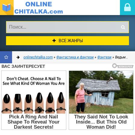
ВСЕ ЖАНРЫ
onlinechitalka.com
»
Фантастика и фэнтези
»
Фэнтези
» Ведьма и компания (СИ) - Волынская Илона
ДОБАВИТЬ
В
ЗАКЛАДКИ