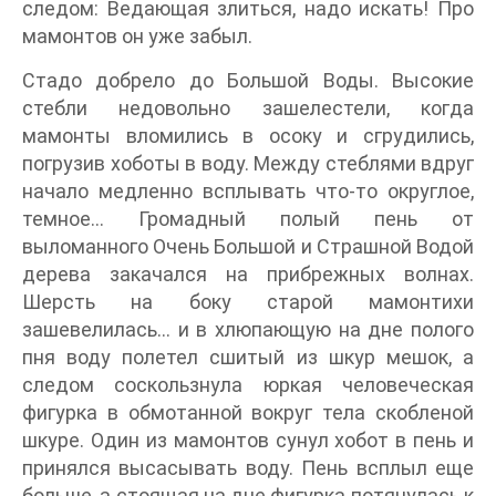
следом: Ведающая злиться, надо искать! Про
мамонтов он уже забыл.
Стадо добрело до Большой Воды. Высокие
стебли недовольно зашелестели, когда
мамонты вломились в осоку и сгрудились,
погрузив хоботы в воду. Между стеблями вдруг
начало медленно всплывать что-то округлое,
темное… Громадный полый пень от
выломанного Очень Большой и Страшной Водой
дерева закачался на прибрежных волнах.
Шерсть на боку старой мамонтихи
зашевелилась… и в хлюпающую на дне полого
пня воду полетел сшитый из шкур мешок, а
следом соскользнула юркая человеческая
фигурка в обмотанной вокруг тела скобленой
шкуре. Один из мамонтов сунул хобот в пень и
принялся высасывать воду. Пень всплыл еще
больше, а стоящая на дне фигурка потянулась к