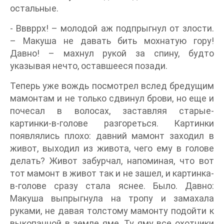
остальные.
- Вввррх! – молодой аж подпрыгнул от злости.
– Макуша не давать бить мохнатую гору!
Давно! – махнул рукой за спину, будто
указывая нечто, оставшееся позади.
Теперь уже вождь посмотрел вслед бредущим
мамонтам и не только сдвинул брови, но еще и
почесал в волосах, заставляя старые-
картинки-в-голове разгореться. Картинки
появлялись плохо: давний мамонт заходил в
живот, выходил из живота, чего ему в голове
делать? Живот забурчал, напоминая, что вот
тот мамонт в живот так и не зашел, и картинка-
в-голове сразу стала яснее. Было. Давно:
Макуша выпрыгнула на тропу и замахала
руками, не давая толстому мамонту подойти к
выкопанной в земле яме. Ту яму все охотники