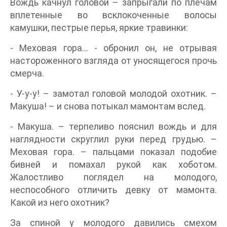
Вождь качнул головой – запрыгали по плечам
вплетенные во всклокоченные волосы
камушки, пестрые перья, яркие травинки:
- Меховая гора… - обронил он, не отрывая
настороженного взгляда от уносящегося прочь
смерча.
- У-у-у! – замотал головой молодой охотник. –
Макуша! – и снова потыкал мамонтам вслед.
- Макуша. – терпеливо пояснил вождь и для
наглядности скруглил руки перед грудью. –
Меховая гора. – пальцами показал подобие
бивней и помахал рукой как хоботом.
Жалостливо поглядел на молодого,
неспособного отличить девку от мамонта.
Какой из него охотник?
За спиной у молодого давились смехом