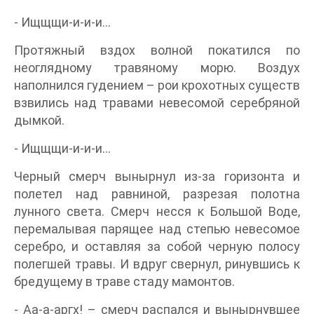
- Ищщщи-и-и-и…
Протяжный вздох волной покатился по
неоглядному травяному морю. Воздух
наполнился гудением – рои крохотных существ
взвились над травами невесомой серебряной
дымкой.
- Ищщщи-и-и-и…
Черный смерч вынырнул из-за горизонта и
полетел над равниной, разрезая полотна
лунного света. Смерч несся к Большой Воде,
перемалывая парящее над степью невесомое
серебро, и оставляя за собой черную полосу
полегшей травы. И вдруг свернул, ринувшись к
бредущему в траве стаду мамонтов.
- Аа-а-аргх! – смерч распался и вынырнувшее