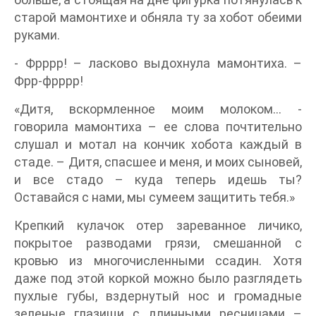
старой мамонтихе и обняла ту за хобот обеими
руками.
- Фрррр! – ласково выдохнула мамонтиха. –
Фрр-фрррр!
«Дитя, вскормленное моим молоком… -
говорила мамонтиха – ее слова почтительно
слушал и мотал на кончик хобота каждый в
стаде. – Дитя, спасшее и меня, и моих сыновей,
и все стадо – куда теперь идешь ты?
Оставайся с нами, мы сумеем защитить тебя.»
Крепкий кулачок отер зареванное личико,
покрытое разводами грязи, смешанной с
кровью из многочисленными ссадин. Хотя
даже под этой коркой можно было разглядеть
пухлые губы, вздернутый нос и громадные
зеленые глазищи с длинными ресницами –