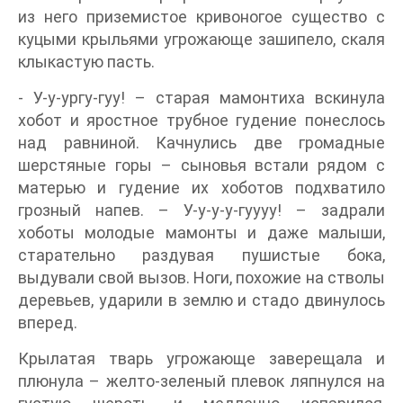
из него приземистое кривоногое существо с
куцыми крыльями угрожающе зашипело, скаля
клыкастую пасть.
- У-у-ургу-гуу! – старая мамонтиха вскинула
хобот и яростное трубное гудение понеслось
над равниной. Качнулись две громадные
шерстяные горы – сыновья встали рядом с
матерью и гудение их хоботов подхватило
грозный напев. – У-у-у-у-гуууу! – задрали
хоботы молодые мамонты и даже малыши,
старательно раздувая пушистые бока,
выдували свой вызов. Ноги, похожие на стволы
деревьев, ударили в землю и стадо двинулось
вперед.
Крылатая тварь угрожающе заверещала и
плюнула – желто-зеленый плевок ляпнулся на