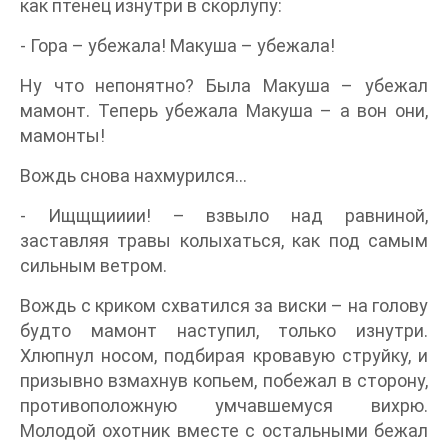
как птенец изнутри в скорлупу:
- Гора – убежала! Макуша – убежала!
Ну что непонятно? Была Макуша – убежал
мамонт. Теперь убежала Макуша – а вон они,
мамонты!
Вождь снова нахмурился…
- Ищщщииии! – взвыло над равниной,
заставляя травы колыхаться, как под самым
сильным ветром.
Вождь с криком схватился за виски – на голову
будто мамонт наступил, только изнутри.
Хлюпнул носом, подбирая кровавую струйку, и
призывно взмахнув копьем, побежал в сторону,
противоположную умчавшемуся вихрю.
Молодой охотник вместе с остальными бежал