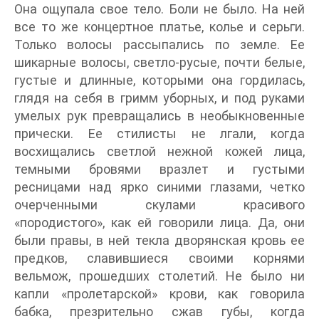
Она ощупала свое тело. Боли не было. На ней
все то же концертное платье, колье и серьги.
Только волосы рассыпались по земле. Ее
шикарные волосы, светло-русые, почти белые,
густые и длинные, которыми она гордилась,
глядя на себя в гримм уборных, и под руками
умелых рук превращались в необыкновенные
прически. Ее стилисты не лгали, когда
восхищались светлой нежной кожей лица,
темными бровями вразлет и густыми
ресницами над ярко синими глазами, четко
очерченными скулами красивого
«породистого», как ей говорили лица. Да, они
были правы, в ней текла дворянская кровь ее
предков, славившиеся своими корнями
вельмож, прошедших столетий. Не было ни
капли «пролетарской» крови, как говорила
бабка, презрительно сжав губы, когда