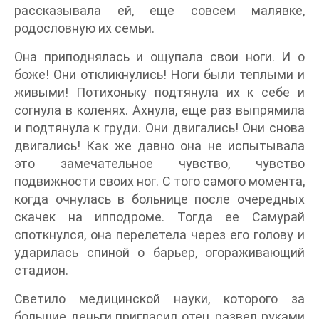
рассказывала ей, еще совсем малявке,
родословную их семьи.
Она приподнялась и ощупала свои ноги. И о
боже! Они откликнулись! Ноги были теплыми и
живыми! Потихоньку подтянула их к себе и
согнула в коленях. Ахнула, еще раз выпрямила
и подтянула к груди. Они двигались! Они снова
двигались! Как же давно она не испытывала
это замечательное чувство, чувство
подвижности своих ног. С того самого момента,
когда очнулась в больнице после очередных
скачек на ипподроме. Тогда ее Самурай
споткнулся, она перелетела через его голову и
ударилась спиной о барьер, огораживающий
стадион.
Светило медицинской науки, которого за
большие деньги пригласил отец, развел руками