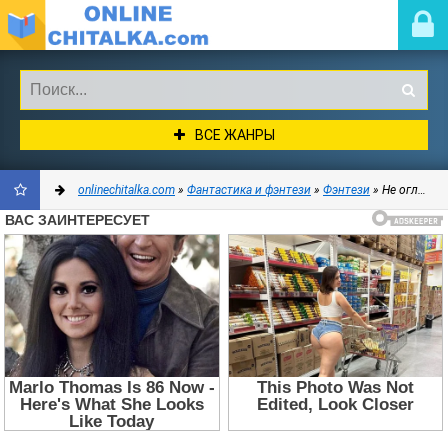
ВСЕ ЖАНРЫ
onlinechitalka.com
»
Фантастика и фэнтези
»
Фэнтези
» Не оглядывайся! (СИ) - Лазарева Элеонора
ДОБАВИТЬ
В
ЗАКЛАДКИ