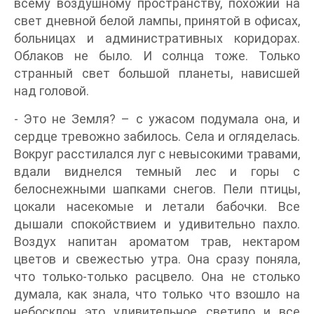
всему воздушному пространству, похожий на
свет дневной белой лампы, принятой в офисах,
больницах и административных коридорах.
Облаков не было. И солнца тоже. Только
странный свет большой планеты, нависшей
над головой.
- Это не Земля? – с ужасом подумала она, и
сердце тревожно забилось. Села и огляделась.
Вокруг расстилался луг с невысокими травами,
вдали виднелся темный лес и горы с
белоснежными шапками снегов. Пели птицы,
цокали насекомые и летали бабочки. Все
дышали спокойствием и удивительно пахло.
Воздух напитан ароматом трав, нектаром
цветов и свежестью утра. Она сразу поняла,
что только-только расцвело. Она не столько
думала, как знала, что только что взошло на
небосклон это удивительное светило и все