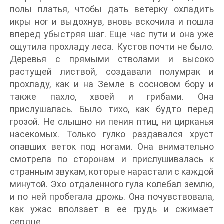
полы платья, чтобы дать ветерку охладить
икры ног и выдохнув, вновь вскочила и пошла
вперед убыстряя шаг. Еще час пути и она уже
ощутила прохладу леса. Кустов почти не было.
Деревья с прямыми стволами и высоко
растущей листвой, создавали полумрак и
прохладу, как и на Земле в сосновом бору и
также пахло, хвоей и грибами. Она
прислушалась. Было тихо, как будто перед
грозой. Не слышно ни пения птиц, ни цирканья
насекомых. Только гулко раздавался хруст
опавших веток под ногами. Она внимательно
смотрела по сторонам и прислушивалась к
странным звукам, которые нарастали с каждой
минутой. Эхо отдаленного гула колебал землю,
и по ней пробегала дрожь. Она почувствовала,
как ужас вползает в ее грудь и сжимает
сердце.