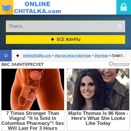
ВСЕ ЖАНРЫ
onlinechitalka.com
»
Фантастика и фэнтези
»
Фэнтези
» Графство Дюбуа - Которова Ольга
ДОБАВИТЬ
В
ЗАКЛАДКИ