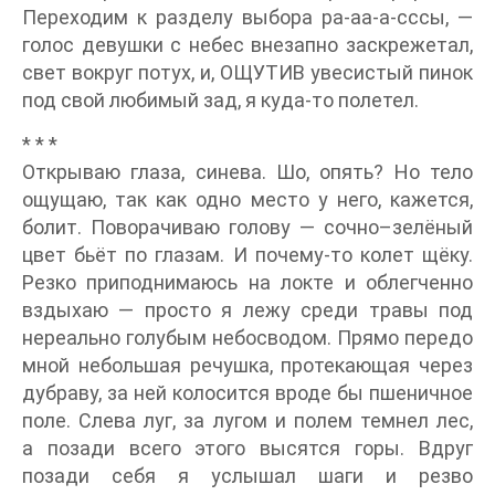
Переходим к разделу выбора ра-аа-а-сссы, —
голос девушки с небес внезапно заскрежетал,
свет вокруг потух, и, ОЩУТИВ увесистый пинок
под свой любимый зад, я куда-то полетел.
* * *
Открываю глаза, синева. Шо, опять? Но тело
ощущаю, так как одно место у него, кажется,
болит. Поворачиваю голову — сочно–зелёный
цвет бьёт по глазам. И почему-то колет щёку.
Резко приподнимаюсь на локте и облегченно
вздыхаю — просто я лежу среди травы под
нереально голубым небосводом. Прямо передо
мной небольшая речушка, протекающая через
дубраву, за ней колосится вроде бы пшеничное
поле. Слева луг, за лугом и полем темнел лес,
а позади всего этого высятся горы. Вдруг
позади себя я услышал шаги и резво