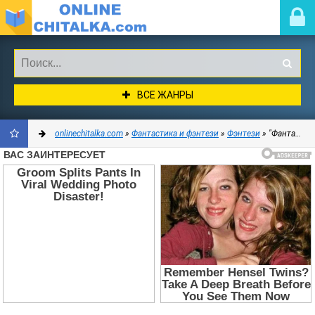
ВСЕ ЖАНРЫ
onlinechitalka.com
»
Фантастика и фэнтези
»
Фэнтези
» "Фантастика 2023-99". Компиляция. Книги 1-12 (СИ) - Северский Андрей
ДОБАВИТЬ
В
ЗАКЛАДКИ