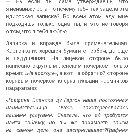
— Ну если ты сама утверждаешь, что
я ненавижу рога, то почему тебя так задела эта
идиотская записка? Во всем этом аду мне
подходишь только одна ты, и это не говоря
о том, что я тебя люблю.
Записка и вправду была примечательная.
Карточка из хорошей бумаги с гербом, да еще
и надушенная. На лицевой стороне было
написано округлым женским почерком только
время:
«На восходе»
, а вот на обратной стороне
корявым почерком клерка гильдии наемников
нацарапано:
«Графиня Бианика ду Гаргон наша постоянная
нанимательница. Очень заинтересовалась
вашими услугами. Сказала, что ей требуется
найти собачку, но вы же понимаете, зачем
на самом деле она васприглашает?Графиня