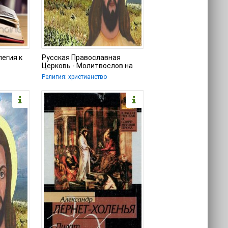
легия к
Русская Православная
Церковь - Молитвослов на
русском языке
Религия: христианство