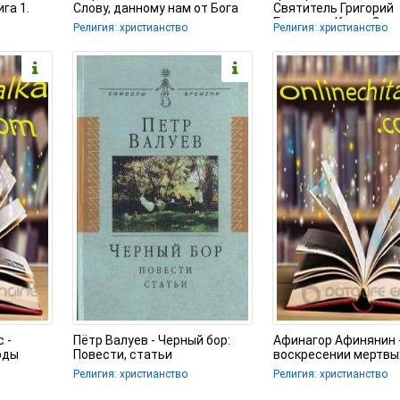
га 1.
Слову, данному нам от Бога
Святитель Григорий
еские
Богослов. Книга 2.
Религия: христианство
Религия: христианство
Стихотворения.
 -
Пётр Валуев - Черный бор:
Афинагор Афинянин 
оды
Повести, статьи
воскресении мертвы
Религия: христианство
Религия: христианство