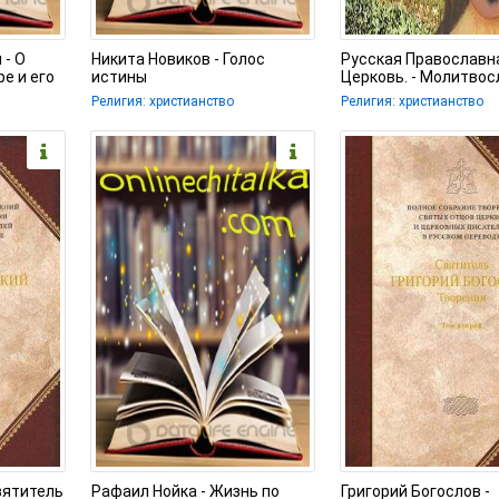
 - О
Никита Новиков - Голос
Русская Православн
е и его
истины
Церковь. - Молитвос
русском языке
Религия: христианство
Религия: христианство
вятитель
Рафаил Нойка - Жизнь по
Григорий Богослов -