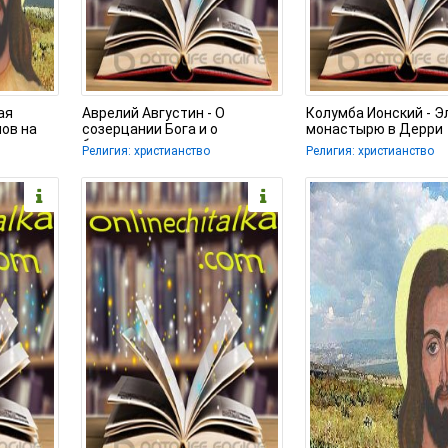
ая
Аврелий Августин - О
Колумба Ионский - Э
ов на
созерцании Бога и о
монастырю в Дерри
блаженстве
Религия: христианство
Религия: христианство