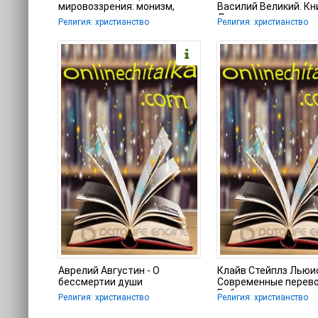
мировоззрения: монизм,
Василий Великий. Кни
дуализм, тринитаризм.
Догматико-полемич
Религия: христианство
Религия: христианство
Взгляд на
Аврелий Августин - О
Клайв Стейплз Льюис
бессмертии души
Современные перев
Библии
Религия: христианство
Религия: христианство