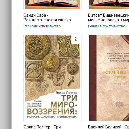
Санди Саба -
Витовт Вишневецкий
Рождественская сказка
месте человека в мир
роли в творении и
Религия: христианство
Религия: христианство
разрушении
Эллис Поттер - Три
Василий Великий - С