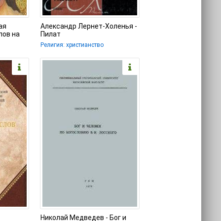
ая
Александр Лернет-Холенья -
лов на
Пилат
Религия: христианство
Николай Медведев - Бог и