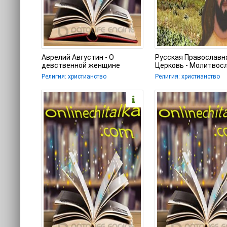
Аврелий Августин - О
Русская Православн
девственной женщине
Церковь - Молитвосл
русском языке
Религия: христианство
Религия: христианство