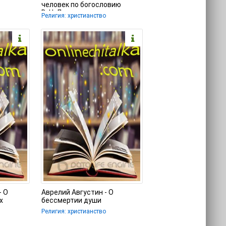
человек по богословию
В. Н. Лосского
Религия: христианство
- О
Аврелий Августин - О
х
бессмертии души
Религия: христианство