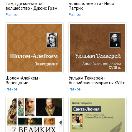
Там, где кончается
Больше, чем это - Несс
волшебство - Джойс Грэм
Патрик
Разное
Разное
Шолом-Алейхем -
Уильям Теккерей -
Завещание
Английские юмористы XVIII в.
Разное
Разное