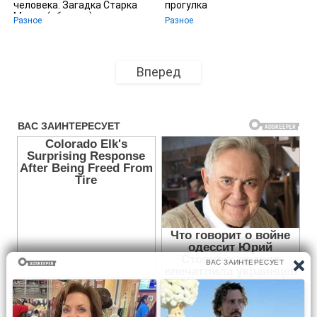
человека. Загадка Старка
прогулка
Манро (сборник)
Разное
Разное
Вперед