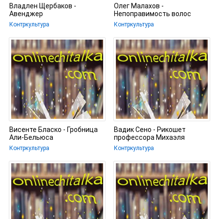
Владлен Щербаков -
Олег Малахов -
Авенджер
Непоправимость волос
Контркультура
Контркультура
Висенте Бласко - Гробница
Вадик Сено - Рикошет
Али-Бельюса
профессора Михаэля
Контркультура
Контркультура