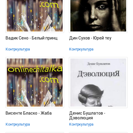
Вадик Сено - Белый принц
Дин Сухов - Юрей теу
Контркультура
Контркультура
Висенте Бласко - Жаба
Денис Бушлатов -
Дэволюция
Контркультура
Контркультура