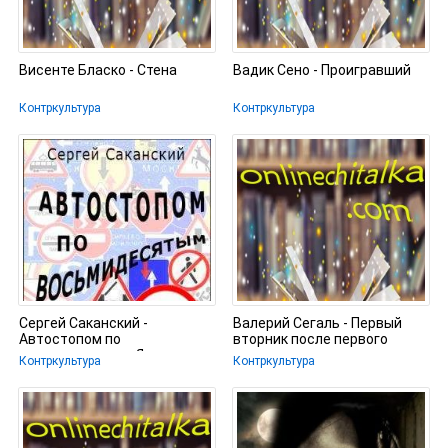
Висенте Бласко - Стена
Вадик Сено - Проигравший
Контркультура
Контркультура
Сергей Саканский -
Валерий Сегаль - Первый
Автостопом по
вторник после первого
восьмидесятым. Яшины
понедельника
Контркультура
Контркультура
рассказы 08