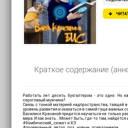
ЧИТА
Краткое содержание (анно
Работать лет десять бухгалтером - это одно. Но 
сероглазый мужчина?
Связь с тонкой материей надпространства, таящей в 
уровень развития и оказаться в самой гуще важных с
Василисе Красиной придется научиться не только разг
мира. И как знать… Может быть, где-то там, найдётся
#бомбический_сюжет и ХЭ
#проверенный_автор_под_новым_псевдонимом