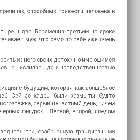
причинах, способных привести человека к
етыре и два. Беременна третьим на сроке
печивает муж, что само по себе уже очень
росить из него своих деток? По имеющимся
ов не числилась, да и наследственностью
риация с будущим, которая, как волшебное
деб. Сейчас кадры были размыты, будто
многоэтажка, серый ненастный день, ничем
ёрных фигурок... Первой, второй, следом
двадцать три, озабоченную грандиозными
в модном бутике, на которые чуть-чуть не