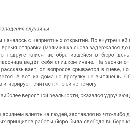
овпадения случайны
 началось с неприятных открытий. По внутренней 
е время отправки (мальчишка снова задержался до 
о подруге клиентки, обратившейся в бюро ден
лассница ведёт себя слишком иначе. На звонки от
 рассказывает, от вопросов срывается в гневе, но
яется. А вот из дома на прогулку не вытянешь. О
игнорирует, считает, что ей не помогут.
наиболее вероятной реальности, оказался удручаю
насилием влиять на людей, заставляя их что-либо д
ых принципов работы бюро была свобода выбора ка