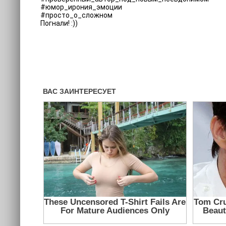
#юмор_ирония_эмоции
#просто_о_сложном
Погнали! :))