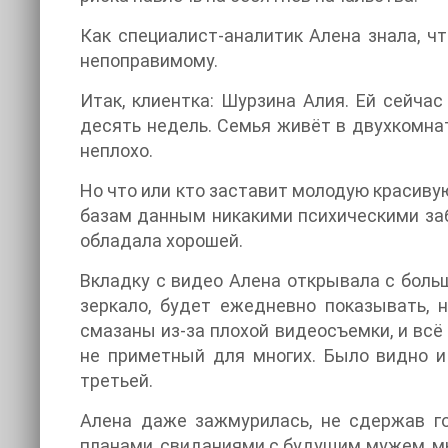
Как специалист-аналитик Алена знала, ч
непоправимому.
Итак, клиентка: Шурзина Алия. Ей сейча
десять недель. Семья живёт в двухкомнат
неплохо.
Но что или кто заставит молодую красиву
базам данным никакими психическими заб
обладала хорошей.
Вкладку с видео Алена открывала с больш
зеркало, будет ежедневно показывать,
смазаны из-за плохой видеосъемки, и всё
не приметный для многих. Было видно и 
третьей.
Алена даже зажмурилась, не сдержав го
планами, свиданиями с будущим мужем, мы