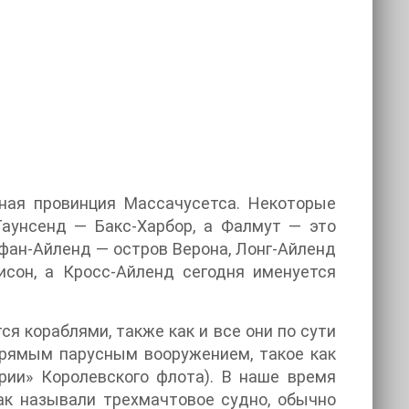
ная провинция Массачусетса. Некоторые
Таунсенд — Бакс-Харбор, а Фалмут — это
рфан-Айленд — остров Верона, Лонг-Айленд
сон, а Кросс-Айленд сегодня именуется
ся кораблями, также как и все они по сути
 прямым парусным вооружением, такое как
рии» Королевского флота). В наше время
ак называли трехмачтовое судно, обычно