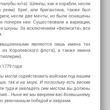
палубы-юта). Шлюпы, как и корабли, несли
реям). Бриг, или бригантина, также был
риги, несли две мачты, но были оснащены
е поперек нее. Существовали и вариации,
 и шхуны. За исключением «Фелисити», все
.
Вымышленными являются лишь имена тех
 из Королевского флота), а также имена
тиллерии).
 1779 года:
лы могли содействовать войскам под вашим
е, так и на море. И поскольку есть веские
ти туда и завладеть сим местом, вы должны
деяния… Ныне же мы вверяем вас Всевышнему,
вас увенчанным победой и лаврами.