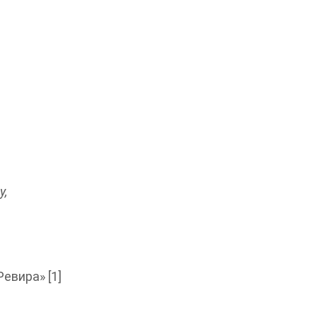
у,
евира» [1]