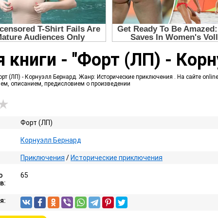
 книги - "Форт (ЛП) - Кор
рт (ЛП) - Корнуэлл Бернард. Жанр: Исторические приключения . На сайте onli
ием, описанием, предисловием о произведении
Форт (ЛП)
Корнуэлл Бернард
Приключения
/
Исторические приключения
о
65
в:
я: