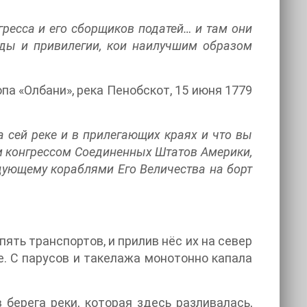
ресса и его сборщиков податей… и там они
оды и привилегии, кои наилучшим образом
а «Олбани», река Пенобскот, 15 июня 1779
а сей реке и в прилегающих краях и что вы
м конгрессом Соединенных Штатов Америки,
дующему кораблями Его Величества на борт
пять транспортов, и прилив нёс их на север
е. С парусов и такелажа монотонно капала
берега реки, которая здесь разливалась,