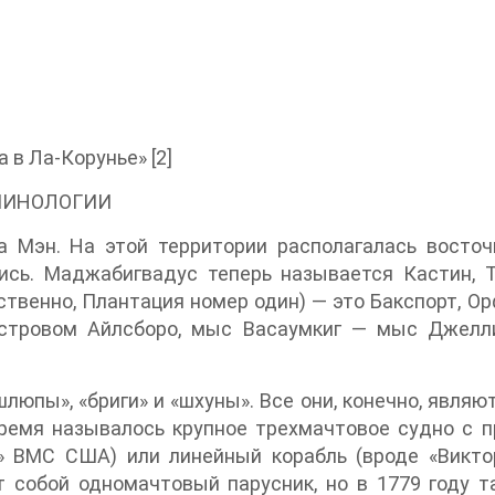
 в Ла-Корунье» [2]
МИНОЛОГИИ
а Мэн. На этой территории располагалась восточ
ись. Маджабигвадус теперь называется Кастин, 
ственно, Плантация номер один) — это Бакспорт, О
островом Айлсборо, мыс Васаумкиг — мыс Джелли
люпы», «бриги» и «шхуны». Все они, конечно, являют
о время называлось крупное трехмачтовое судно с
» ВМС США) или линейный корабль (вроде «Викто
т собой одномачтовый парусник, но в 1779 году т