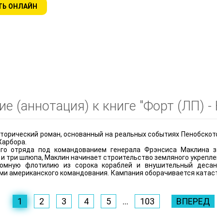
ТЬ ОНЛАЙН
е (аннотация) к книге "Форт (ЛП) -
торический роман, основанный на реальных событиях Пенобскот
Харбора.
ого отряда под командованием генерала Фрэнсиса Маклина з
и три шлюпа, Маклин начинает строительство земляного укреплен
ромную флотилию из сорока кораблей и внушительный десан
ми американского командования. Кампания оборачивается катас
1
2
3
4
5
...
103
ВПЕРЕД