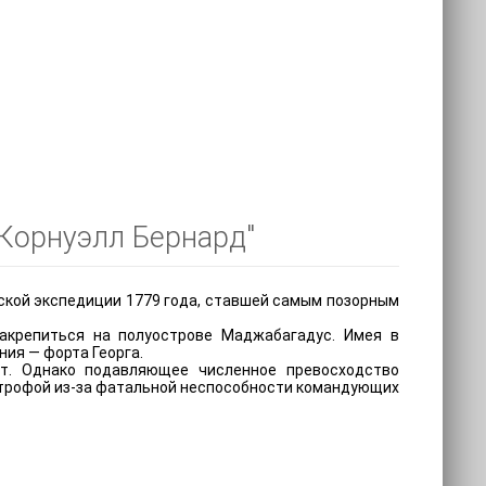
 Корнуэлл Бернард"
ской экспедиции 1779 года, ставшей самым позорным
акрепиться на полуострове Маджабагадус. Имея в
ия — форта Георга.
т. Однако подавляющее численное превосходство
трофой из-за фатальной неспособности командующих