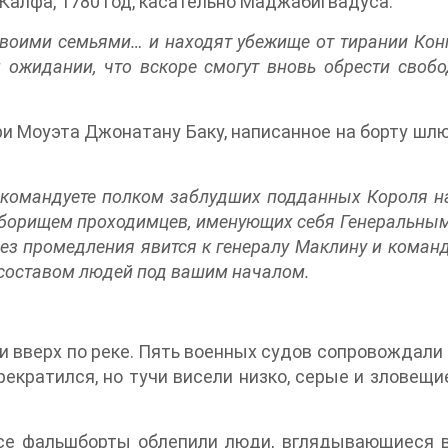
Калфа, 1780 год, касательно Маджабигвадуса:
своими семьями… и находят убежище от тирании Конг
ожидании, что вскоре смогут вновь обрести своб
и Моуэта Джонатану Баку, написанное на борту шлюп
ы командуете полком заблудших подданных Короля н
сборищем проходимцев, именующих себя Генеральны
без промедления явится к генералу Маклину и коман
составом людей под вашим началом.
и вверх по реке. Пять военных судов сопровождали 
екратился, но тучи висели низко, серые и зловещи
се фальшборты облепили люди, вглядывающиеся в 