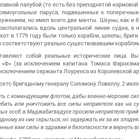
лавной палубой (то есть без приподнятой кормовой 
рямоугольные паруса, подвешенные к поперечным 
жением, но имел всего две мачты. Шхуны, как и б
асполагались вдоль центральной линии судна, а н
кот в 1779 году были только корабли, шлюпы, бриги
и соответствуют реально существовавшим кораблям
тавляют собой реальные исторические лица. 
 «Ф» (за исключением капитана Томаса Фарнхэма
 исключением сержанта Лоуренса из Королевской ар
етс бригадному генералу Соломону Ловеллу. 2 июля
ть с командующим флотом, дабы военно-морские си
бить или уничтожить все силы неприятеля как на суш
тных особ в Маджабигвадусе просили неприятеля прий
одному из них скрыться, но задержать их за их зло
енные вам силы в здравии и безопасности и вернуть 