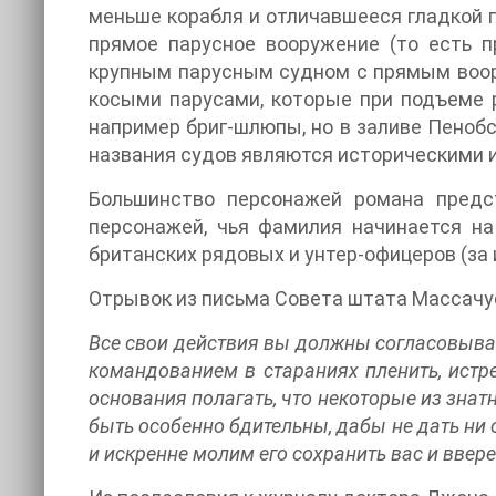
меньше корабля и отличавшееся гладкой г
прямое парусное вооружение (то есть п
крупным парусным судном с прямым воору
косыми парусами, которые при подъеме р
например бриг-шлюпы, но в заливе Пенобс
названия судов являются историческими 
Большинство персонажей романа предс
персонажей, чья фамилия начинается на
британских рядовых и унтер-офицеров (за
Отрывок из письма Совета штата Массачус
Все свои действия вы должны согласовыва
командованием в стараниях пленить, истре
основания полагать, что некоторые из зна
быть особенно бдительны, дабы не дать ни 
и искренне молим его сохранить вас и ввер