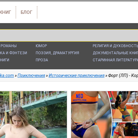
 КНИГ
БЛОГ
 РОМАНЫ
ЮМОР
РЕЛИГИЯ И ДУХОВНОСТ
КА И ФЭНТЕЗИ
ПОЭЗИЯ, ДРАМАТУРГИЯ
ДОКУМЕНТАЛЬНЫЕ КНИ
НИГИ
ПРОЗА
СТАРИННАЯ ЛИТЕРАТУР
alka.com
»
Приключения
»
Исторические приключения
» Форт (ЛП) - К