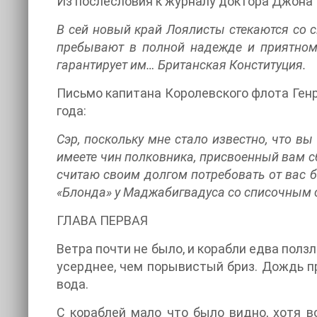
Из послесловия к журналу доктора Джона 
В сей новый край Лоялисты стекаются со 
пребывают в полной надежде и приятном 
гарантирует им… Британская Конституция.
Письмо капитана Королевского флота Генр
года:
Сэр, поскольку мне стало известно, что в
имеете чин полковника, присвоенный вам 
считаю своим долгом потребовать от вас 
«Блонда» у Маджабигвадуса со списочным 
ГЛАВА ПЕРВАЯ
Ветра почти не было, и корабли едва ползл
усерднее, чем порывистый бриз. Дождь пр
вода.
С кораблей мало что было видно, хотя в