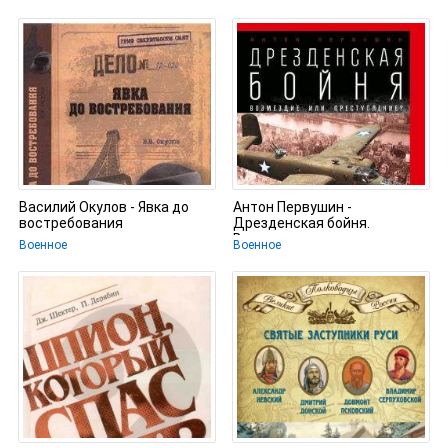
Василий Окулов - Явка до
Антон Первушин -
востребования
Дрезденская бойня.
Возмездие или
Военное
Военное
преступление?