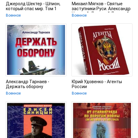
Джеролд Шектер - Шпион,
Михаил Мягков - Святые
который спас мир. Том 1
заступники Руси. Александр
Невский, Дмитрий Донской,
Военное
Военное
Александр Тарнаев -
Юрий Удовенко - Агенты
Держать оборону
России
Военное
Военное