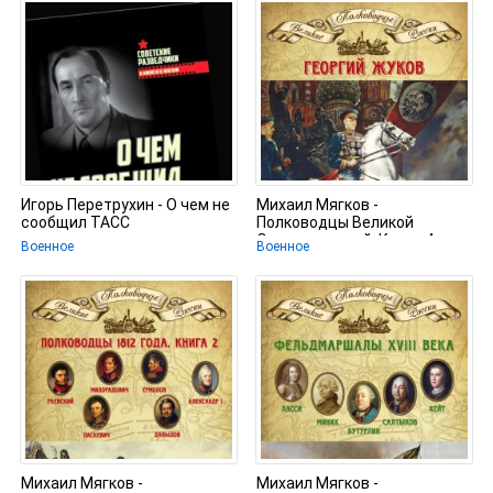
Игорь Перетрухин - О чем не
Михаил Мягков -
сообщил ТАСС
Полководцы Великой
Отечественной. Книга 4.
Военное
Военное
Георгий Жуков
Михаил Мягков -
Михаил Мягков -