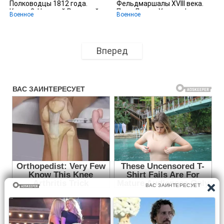
Полководцы 1812 года.
Фельдмаршалы XVIII века.
Книга 2. Николай Раевский,
Петр Ласси, Христофор
Военное
Военное
Михаил
Миних, Александр
Вперед