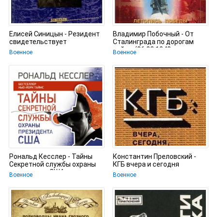
Елисей Синицын - Резидент
Владимир Побочный - От
свидетельствует
Сталинграда по дорогам
войны (06.02.1943 –
Военное
Военное
31.03.1943)
Рональд Кесслер - Тайны
Константин Преловский -
Секретной службы охраны
КГБ вчера и сегодня
президента США
Военное
Военное