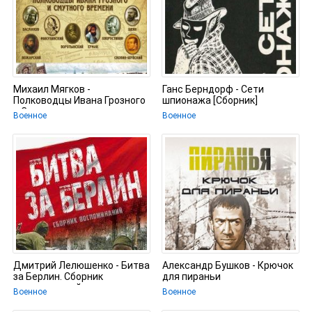
Михаил Мягков -
Ганс Берндорф - Сети
Полководцы Ивана Грозного
шпионажа [Сборник]
и Смутного времени.
Военное
Военное
Алексей Басманов,
Дмитрий Лелюшенко - Битва
Александр Бушков - Крючок
за Берлин. Сборник
для пираньи
воспоминаний
Военное
Военное