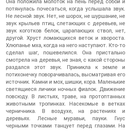
Она положила молоток на пень перед собой и
потянулась почесаться, когда услышала звук.
Не лесной звук. Нет, не шорох, не шуршание, не
звук крыльев птиц, слетающих с деревьев, не
звук коготков белок, царапающих ствол, нет,
другой. Хруст ломающихся веток и хвороста.
Хлюпанье мха, когда на него наступают. Кто-то
сделал шаг, пошевелился. Она пристально
смотрела на деревья, не зная, с какой стороны
раздался этот звук. Приникла к земле и
потихонечку поворачивалась, высматривая его
источник. Камни и мох, шишки, кора. Маленькие
светящиеся личики ночных фиалок. Движение
повсюду. В листьях, траве, на протоптанных
животными тропинках. Насекомые в ветках
черничника. В воздухе, на растениях и
деревьях. Лесные муравьи, пауки. Гнус
черными точками танцует перед глазами. На