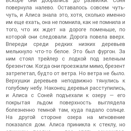
Вскоре они добрались до развилки. Соня
повернула налево. Оставалось совсем чуть-
чуть, и Алиса знала это, хотя, сколько именно
им еще ехать, она не помнила, как не помнила и
того, что их ждет на дороге поменьше, по
которой они следовали. Дорога повела вверх.
Впереди среди редких низких деревьев
мелькнуло что-то белое. Это был фургон. За
ним стоял трейлер с лодкой под зеленым
брезентом. Когда они проезжали мимо, брезент
затрепетал, будто от ветра. Но ветра не было.
Верхушки деревьев неподвижно тянулись к
голубому небу. Наконец деревья расступились,
и Алиса с Соней подъехали к озеру — его
покрытая льдом поверхность выглядела
болезненно темной там, куда падало солнце.
На другой стороне озера на мгновение
показался дом. Алиса приникла к стеклу, но