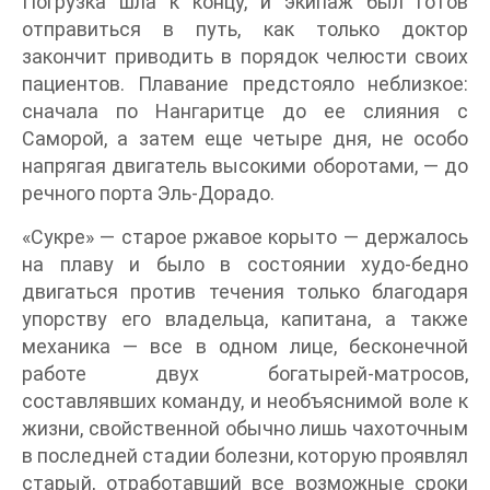
Погрузка шла к концу, и экипаж был готов
отправиться в путь, как только доктор
закончит приводить в порядок челюсти своих
пациентов. Плавание предстояло неблизкое:
сначала по Нангаритце до ее слияния с
Саморой, а затем еще четыре дня, не особо
напрягая двигатель высокими оборотами, — до
речного порта Эль-Дорадо.
«Сукре» — старое ржавое корыто — держалось
на плаву и было в состоянии худо-бедно
двигаться против течения только благодаря
упорству его владельца, капитана, а также
механика — все в одном лице, бесконечной
работе двух богатырей-матросов,
составлявших команду, и необъяснимой воле к
жизни, свойственной обычно лишь чахоточным
в последней стадии болезни, которую проявлял
старый, отработавший все возможные сроки