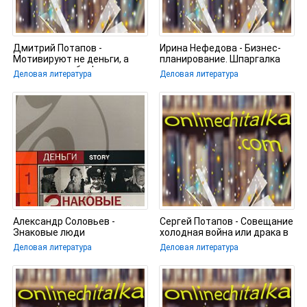
Дмитрий Потапов -
Ирина Нефедова - Бизнес-
Мотивируют не деньги, а
планирование. Шпаргалка
золотые корабли!
Деловая литература
Деловая литература
Александр Соловьев -
Сергей Потапов - Совещание
Знаковые люди
холодная война или драка в
коммуналке
Деловая литература
Деловая литература