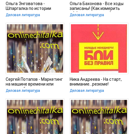
Ольга Энговатова -
Ольга Бахонова - Все ходы
Шпаргалка по истории
записаны! (Как измерить
экономики
эффект от рекламы)
Деловая литература
Деловая литература
Сергей Потапов - Маркетинг
Ника Андреева - На старт,
на машине времени или
внимание...резюме!
детская болезнь новизны в
Деловая литература
Деловая литература