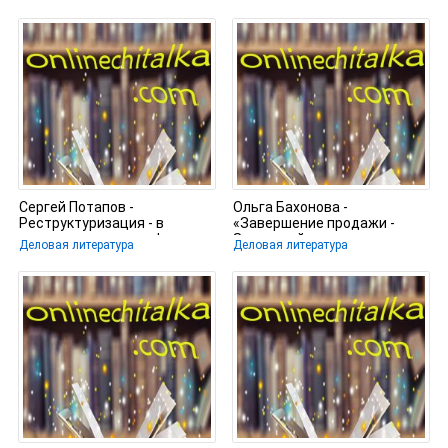
Сергей Потапов -
Ольга Бахонова -
Реструктуризация - в
«Завершение продажи -
поисках идеальных форм
Здесь, сейчас, навсегда»
Деловая литература
Деловая литература