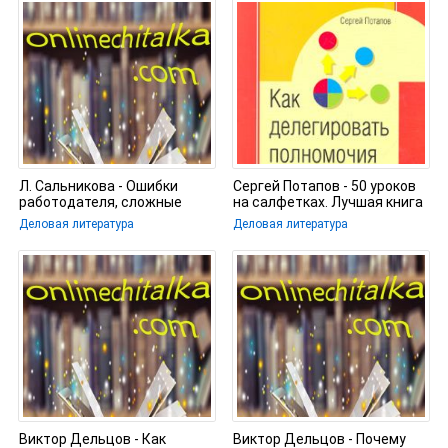
Л. Сальникова - Ошибки
Сергей Потапов - 50 уроков
работодателя, сложные
на салфетках. Лучшая книга
вопросы применения
по делегированию
Деловая литература
Деловая литература
Трудового
Виктор Дельцов - Как
Виктор Дельцов - Почему