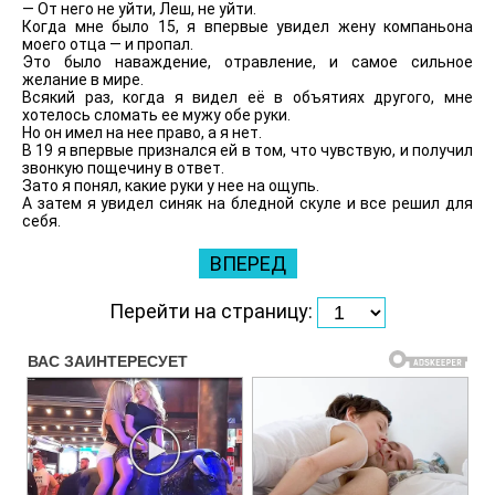
— От него не уйти, Леш, не уйти.
Когда мне было 15, я впервые увидел жену компаньона
моего отца — и пропал.
Это было наваждение, отравление, и самое сильное
желание в мире.
Всякий раз, когда я видел её в объятиях другого, мне
хотелось сломать ее мужу обе руки.
Но он имел на нее право, а я нет.
В 19 я впервые признался ей в том, что чувствую, и получил
звонкую пощечину в ответ.
Зато я понял, какие руки у нее на ощупь.
А затем я увидел синяк на бледной скуле и все решил для
себя.
ВПЕРЕД
Перейти на страницу: