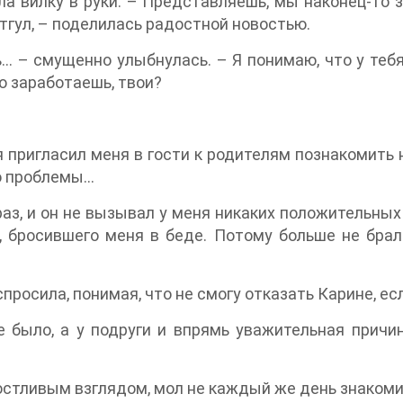
яла вилку в руки. – Представляешь, мы наконец-то
отгул, – поделилась радостной новостью.
… – смущенно улыбнулась. – Я понимаю, что у тебя
о заработаешь, твои?
 пригласил меня в гости к родителям познакомить 
го проблемы…
раз, и он не вызывал у меня никаких положительны
, бросившего меня в беде. Потому больше не бра
просила, понимая, что не смогу отказать Карине, есл
не было, а у подруги и впрямь уважительная причи
остливым взглядом, мол не каждый же день знакоми