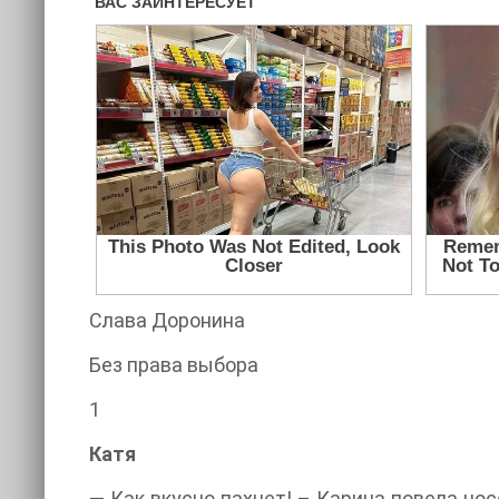
Слава Доронина
Без права выбора
1
Катя
— Как вкусно пахнет! – Карина повела нос