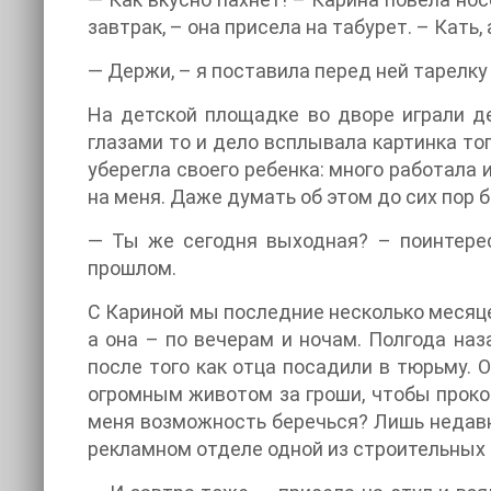
завтрак, – она присела на табурет. – Кать
— Держи, – я поставила перед ней тарелку 
На детской площадке во дворе играли д
глазами то и дело всплывала картинка тог
уберегла своего ребенка: много работала 
на меня. Даже думать об этом до сих пор
— Ты же сегодня выходная? – поинтерес
прошлом.
С Кариной мы последние несколько месяцев
а она – по вечерам и ночам. Полгода на
после того как отца посадили в тюрьму. О
огромным животом за гроши, чтобы прокор
меня возможность беречься? Лишь недавн
рекламном отделе одной из строительных к