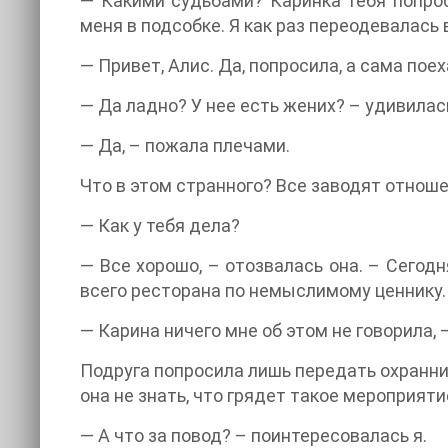
— Какими судьбами? Каринка тебя попрос
меня в подсобке. Я как раз переодевалась 
— Привет, Алис. Да, попросила, а сама по
— Да ладно? У нее есть жених? – удивилас
— Да, – пожала плечами.
Что в этом странного? Все заводят отноше
— Как у тебя дела?
— Все хорошо, – отозвалась она. – Сегод
всего ресторана по немыслимому ценнику
— Карина ничего мне об этом не говорила, 
​ ​ ​ ​ ​ ​ ​ ​ ​ ​ ​ ​ ​ ​ ​ ​ ​ ​ ​ ​ ​ ​ ​ Подруга 
она не знать, что грядет такое мероприяти
— А что за повод? – поинтересовалась я.