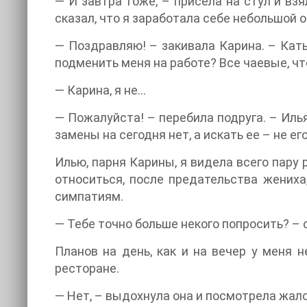
— И завтра тоже, – присела на стул и вз
сказал, что я заработала себе небольшой 
— Поздравляю! – закивала Карина. – Кать
подменить меня на работе? Все чаевые, чт
— Карина, я не…
— Пожалуйста! – перебила подруга. – Илья
замены на сегодня нет, а искать ее – не е
Илью, парня Карины, я видела всего пару 
относиться, после предательства жениха
симпатиям.
— Тебе точно больше некого попросить? – с
Планов на день, как и на вечер у меня 
ресторане.
— Нет, – выдохнула она и посмотрела жал