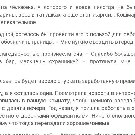
на человека, у которого и вовсе никогда не бы
рины, весь в татушках, а еще этот жаргон... Кошма
ивлекательное.
ной, хотелось бы провести его с пользой для себя
 обозначить границы. – Мне нужно съездить в город
лагодарностью произнесла она. – Спасибо большое
в бар, маякнешь охраннику? – протянула мне 
как завтра будет весело спускать заработанную прем
, а я осталась одна. Посмотрела новости в интерн
авилась в ванную комнату, чтобы немного рассла
 с девяти вечера. Год назад я пришла работать в
естно с девочками-официантками. Ничего сложног
ому что тогда перепадали хорошие чаевые.