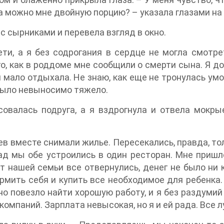
, а можно мне двойную порцию? – указала глазами на
с сырниками и перевела взгляд в окно.
ети, а я без содрогания в сердце не могла смотр
о, как в роддоме мне сообщили о смерти сына. Я д
и мало отдыхала. Не знаю, как еще не тронулась у
 было невыносимо тяжело.
овалась подруга, а я вздрогнула и отвела мокрые
 вместе снимали жилье. Пересекались, правда, тол
зад мы обе устроились в один ресторан. Мне пришл
т нашей семьи все отвернулись, денег не было ни 
мить себя и купить все необходимое для ребенка. 
о повезло найти хорошую работу, и я без раздумий
омпаний. Зарплата невысокая, но я и ей рада. Все 