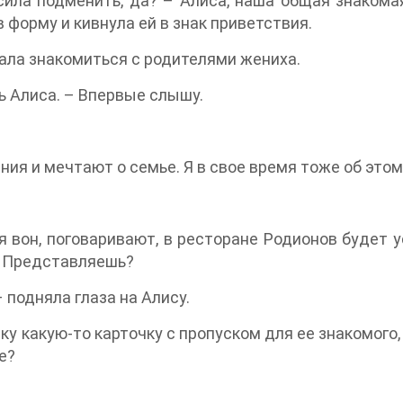
ила подменить, да? – Алиса, наша общая знакома
в форму и кивнула ей в знак приветствия.
ехала знакомиться с родителями жениха.
ь Алиса. – Впервые слышу.
ния и мечтают о семье. Я в свое время тоже об этом
ня вон, поговаривают, в ресторане Родионов будет
. Представляешь?
– подняла глаза на Алису.
попросила лишь передать охраннику какую-то карточку с пропуском для
е?