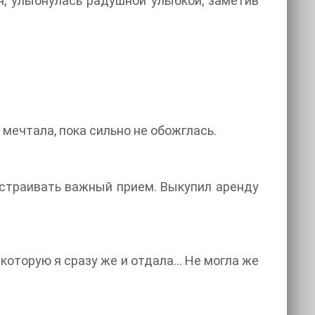
я, улыбнулась радушной улыбкой, заметив
 мечтала, пока сильно не обожглась.
 устраивать важный прием. Выкупил аренду
 ее знакомого, которую я сразу же и отдала… Не могла же