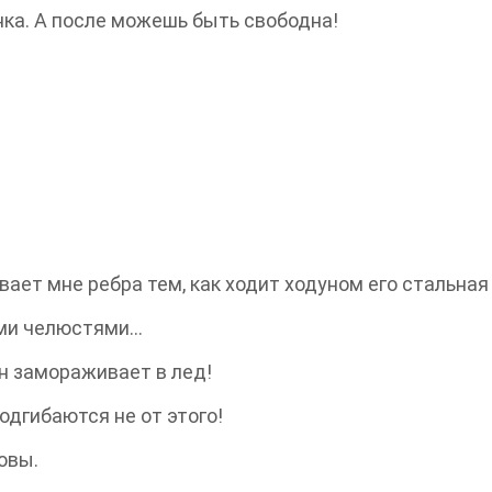
нка. А после можешь быть свободна!
вает мне ребра тем, как ходит ходуном его стальна
ыми челюстями…
Он замораживает в лед!
одгибаются не от этого!
овы.