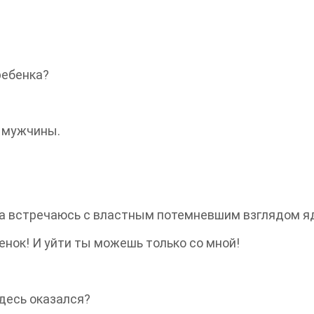
ребенка?
ь мужчины.
гда встречаюсь с властным потемневшим взглядом я
бенок! И уйти ты можешь только со мной!
здесь оказался?