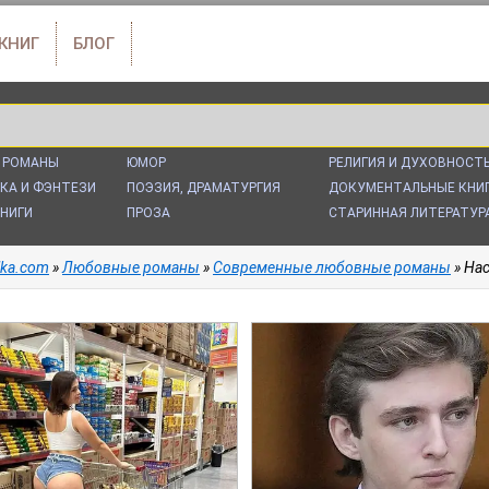
 КНИГ
БЛОГ
 РОМАНЫ
ЮМОР
РЕЛИГИЯ И ДУХОВНОСТ
КА И ФЭНТЕЗИ
ПОЭЗИЯ, ДРАМАТУРГИЯ
ДОКУМЕНТАЛЬНЫЕ КНИ
НИГИ
ПРОЗА
СТАРИННАЯ ЛИТЕРАТУР
alka.com
»
Любовные романы
»
Современные любовные романы
» На