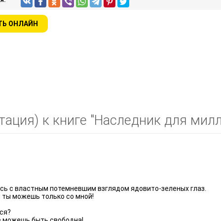
ТЬ ОНЛАЙН
тация) к книге "Наследник для милл
юсь с властным потемневшим взглядом ядовито-зеленых глаз.
и ты можешь только со мной!
лся?
ле можешь быть свободна!