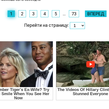
1
2
3
4
5
...
73
ВПЕРЕД
Перейти на страницу: