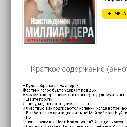
ЧИТА
Краткое содержание (анно
– Куда собралась? На аборт?
Жесткий голос будто ударяет под дых.
А я замираю, врезавшись в стальную грудь мужчины.
– Дайте пройти!
Лепечу, медленно поднимаю глаза.
И чувствую, как подгибаются коленки, когда встреча
– В тебе то, что принадлежит мне! Мой ребенок! И уйт
– Но…
Голова кружится. Черт! Как он узнал? Как здесь оказа
– Смирись, Татьяна. Ты родишь этого ребенка. А пос