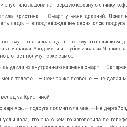
 и опустила ладони на твёрдую кожаную спинку кофе
етила Кристина. — Смарт у меня древний. Денег н
лать надо, — в подтверждение своих слов подруга
, потому что наивная дура. Потому что слишком д
знь с изнанки. Уродливой и грубой изнанки. Я привыкл
ьно в ответ получу то же самое.
и выудила из внутреннего кармана смарт. — Батарея
 меня телефон. — Сейчас же позвоню, — не давая м
 вслед за Кристиной.
с вернусь, — подруга подмигнула мне. — Не дёргайся,
 услышала, что она с кем-то заговорила по телефо
Я, успокоившись, вернулась к дивану и села. Чере