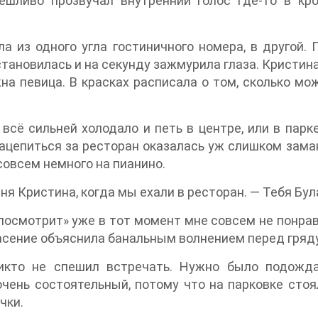
ешливо прозвучал внутренний голос где-то в 
а из одного угла гостиничного номера, в другой.
тановилась и на секунду зажмурила глаза. Кристина
на певица. В красках расписала о том, сколько мо
сё сильней холодало и петь в центре, или в парке
цепиться за ресторан оказалась уж слишком заманчи
 совсем немного на пианино.
ня Кристина, когда мы ехали в ресторан. — Тебя Бу
 посмотрит» уже в тот момент мне совсем не понрав
пасение объяснила банальным волнением перед гряд
никто не спешил встречать. Нужно было подождат
очень состоятельный, потому что на парковке стоя
чки.