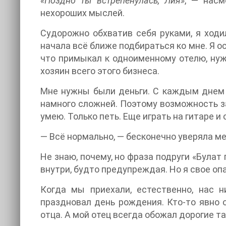
«Поздно ты встрепенулась, Лия»
, — насм
нехороших мыслей.
Судорожно обхватив себя руками, я ходил
начала всё ближе подбираться ко мне. Я ос
что примыкал к одноименному отелю, нуж
хозяин всего этого бизнеса.
Мне нужны были деньги. С каждым днем в
намного сложней. Поэтому возможность за
умею. Только петь. Еще играть на гитаре и
— Всё нормально, — бесконечно уверяла ме
Не знаю, почему, но фраза подруги «Булат
внутри, будто предупреждая. Но я свое о
Когда мы приехали, естественно, нас 
праздновал день рождения. Кто-то явно 
отца. А мой отец всегда обожал дорогие та