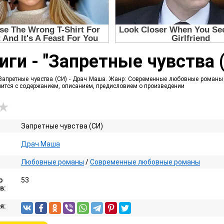
иги - "Запретные чувства 
Запретные чувства (СИ) - Драч Маша. Жанр: Современные любовные романы .
омится с содержанием, описанием, предисловием о произведении
Запретные чувства (СИ)
Драч Маша
Любовные романы
/
Современные любовные романы
о
53
в:
я: