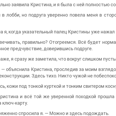
льно заявила Кристина, и я была с ней полностью с
 в лобби, но подруга уверенно повела меня в сто
 я, когда указательный палец Кристины уже нажал 
вечивать, правильно? Отогреемся. Всё будет норма
нное предчувствие, доверившись подруге.
же, я сразу же заметила, что вокруг слишком пуст
 — объяснила Кристина, проследив за моим взглядо
еконструкции. Здесь тихо. Никто чужой не побеспоко
сь, кожи под тонкой курткой и тонким свитером ко
ристина и всё той же уверенной походкой прошла 
а ключ-карту.
ряженно спросила я. — Можно и здесь подождать.