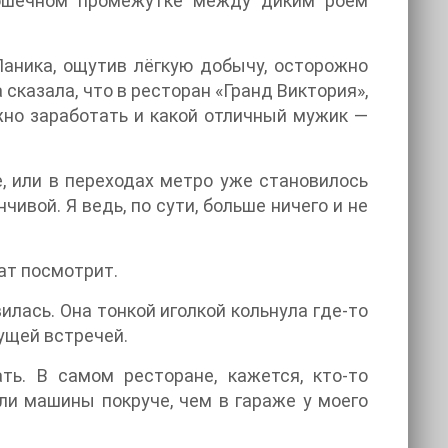
крошечном промежутке между диким роем
 Паника, ощутив лёгкую добычу, осторожно
 сказала, что в ресторан «Гранд Виктория»,
жно заработать и какой отличный мужик —
, или в переходах метро уже становилось
вой. Я ведь, по сути, больше ничего и не
лат посмотрит.
илась. Она тонкой иголкой кольнула где-то
ущей встречей.
ь. В самом ресторане, кажется, кто-то
ли машины покруче, чем в гараже у моего