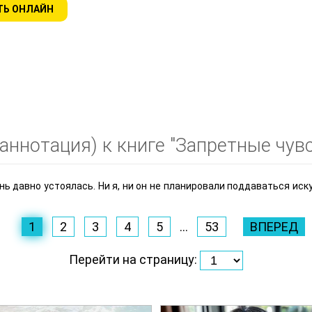
ТЬ ОНЛАЙН
аннотация) к книге "Запретные чувс
знь давно устоялась. Ни я, ни он не планировали поддаваться ис
1
2
3
4
5
...
53
ВПЕРЕД
Перейти на страницу: