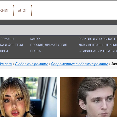
 КНИГ
БЛОГ
 РОМАНЫ
ЮМОР
РЕЛИГИЯ И ДУХОВНОСТ
КА И ФЭНТЕЗИ
ПОЭЗИЯ, ДРАМАТУРГИЯ
ДОКУМЕНТАЛЬНЫЕ КНИ
НИГИ
ПРОЗА
СТАРИННАЯ ЛИТЕРАТУР
alka.com
»
Любовные романы
»
Современные любовные романы
» Зап