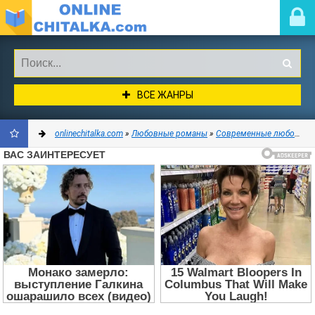
ВСЕ ЖАНРЫ
onlinechitalka.com
»
Любовные романы
»
Современные любовные романы
ДОБАВИТЬ
В
ЗАКЛАДКИ