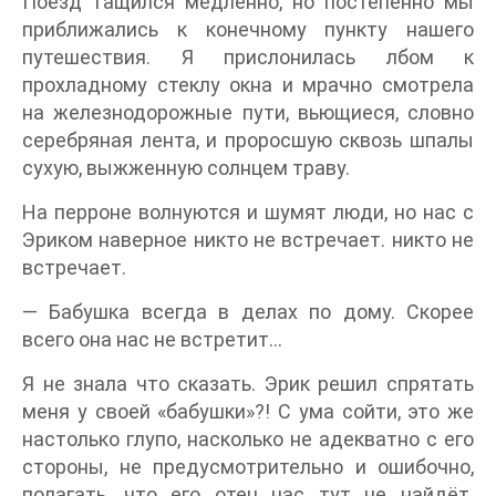
Поезд тащился медленно, но постепенно мы
приближались к конечному пункту нашего
путешествия. Я прислонилась лбом к
прохладному стеклу окна и мрачно смотрела
на железнодорожные пути, вьющиеся, словно
серебряная лента, и проросшую сквозь шпалы
сухую, выжженную солнцем траву.
На перроне волнуются и шумят люди, но нас с
Эриком наверное никто не встречает. никто не
встречает.
— Бабушка всегда в делах по дому. Скорее
всего она нас не встретит…
Я не знала что сказать. Эрик решил спрятать
меня у своей «бабушки»?! С ума сойти, это же
настолько глупо, насколько не адекватно с его
стороны, не предусмотрительно и ошибочно,
полагать, что его отец нас тут не найдёт.