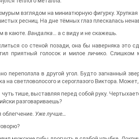
снулся тёплого металла.
хмурым взглядом на миниатюрную фигурку. Хрупкая 
шистых ресниц. На дне тёмных глаз плескалась ненав
ом в каюте.
Вандалка
… а с виду и не скажешь.
 слиться со стеной позади, она бы наверняка это сд
етил приятный голосок и милое личико. Слишком 
ано переползла в другой угол. Будто загнанный зве
жа на светловолосого и сероглазого Виктора. Может
ес чуть тише, выставляя перед собой руку. Чертыхает
глийски разговариваешь?
 облегчение.
Уже лучше…
 говорю?
тавил мужские губы дрогнуть в слабой улыбке.
Докри