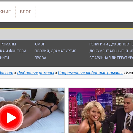
 КНИГ
БЛОГ
 РОМАНЫ
ЮМОР
РЕЛИГИЯ И ДУХОВНОСТ
КА И ФЭНТЕЗИ
ПОЭЗИЯ, ДРАМАТУРГИЯ
ДОКУМЕНТАЛЬНЫЕ КНИ
НИГИ
ПРОЗА
СТАРИННАЯ ЛИТЕРАТУР
alka.com
»
Любовные романы
»
Современные любовные романы
» Без