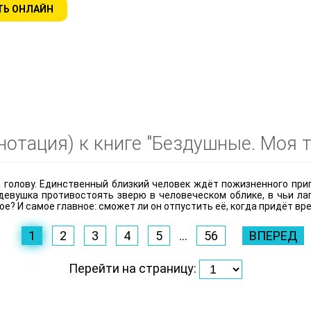
ТЬ ОНЛАЙН
отация) к книге "Бездушные. Моя т
 голову. Единственный близкий человек ждёт пожизненного приг
девушка противостоять зверю в человеческом облике, в чьи ла
е? И самое главное: сможет ли он отпустить её, когда придёт вр
1
2
3
4
5
...
56
ВПЕРЕД
Перейти на страницу: