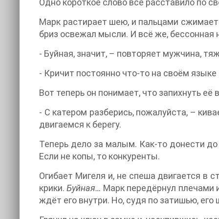
Одно короткое слово всё расставило по с
Марк растирает шею, и пальцами сжимает 
бриз освежал мысли. И всё же, бессонная 
- Буйная, значит, – повторяет мужчина, тя
- Кричит постоянно что-то на своём языке 
Вот теперь он понимает, что запихнуть е
- С катером разберись, пожалуйста, – кива
двигаемся к берегу.
Теперь дело за малым. Как-то донести до д
Если не копы, то конкуренты.
Огибает Мигеля и, не спеша двигается в 
крики.
Буйная…
Марк передёрнул плечами и
ждёт его внутри. Но, судя по затишью, его