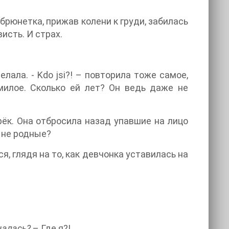
брюнетка, прижав колени к груди, забилась
исть. И страх.
елала. - Kdo jsi?! – повторила тоже самое,
милое. Сколько ей лет? Он ведь даже не
рёк. Она отбросила назад упавшие на лицо
, не родные?
ся, глядя на то, как девчонка уставилась на
чалась?
– Где я?!