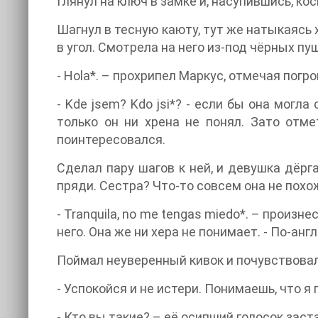
Глянул на ключ в замке и, насупившись, ко
Шагнул в тесную каюту, тут же натыкаясь 
в угол. Смотрела на него из-под чёрных пу
- Hola*. – прохрипел Маркус, отмечая погр
- Kde jsem? Kdo jsi*? - если бы она могла
только он ни хрена не понял. Зато отм
поинтересовался.
Сделал пару шагов к ней, и девушка дёрг
пряди. Сестра? Что-то совсем она не похо
- Tranquila, no me tengas miedo*. – произн
него. Она же ни хера не понимает. - По-ан
Поймал неуверенный кивок и почувствовал
- Успокойся и не истери. Понимаешь, что я
- Кто вы такие? – её осипший голосок зас