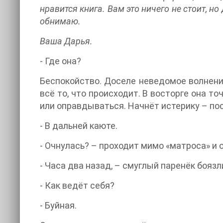
нравится книга. Вам это ничего не стоит, н
обнимаю.
Ваша Дарья.
- Где она?
Беспокойство. Доселе неведомое волнение
всё то, что происходит. В восторге она то
или оправдываться. Начнёт истерику – поса
- В дальней каюте.
- Очнулась? – проходит мимо «матроса» и о
- Часа два назад, – смуглый паренёк бояз
- Как ведёт себя?
- Буйная.