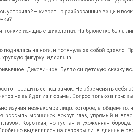
сь устроила? – кивает на разбросанные вещи и всяк
очка?
 и тонкие изящные щиколотки. На брюнетке была л
 поднялась на ноги, и потянула за собой одеяло. П
ь хрупкую фигурку. Идеальна.
ривычное. Диковинное. Будто он детскую сказку вс
росто посадить её под замок. Не обременять себя 
 Виктор не выйдет из тюрьмы. Вопрос только в том: 
но изучая незнакомое лицо, которое, в общем-то, 
ая россыпь морщинок вокруг глаз, упрямый и влас
глазом. Короткая, но густая и ухоженная борода
 Особенно выделялись на суровом лице длинные ре