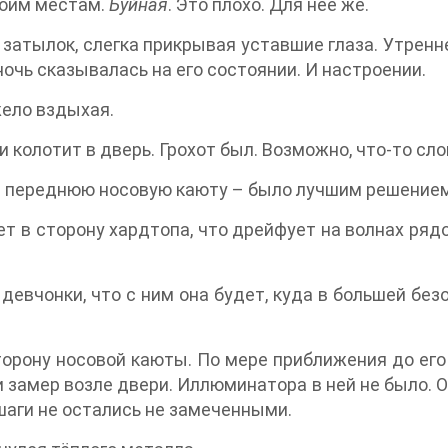
воим местам.
Буйная
. Это плохо. Для неё же.
затылок, слегка прикрывая уставшие глаза. Утренне
ночь сказывалась на его состоянии. И настроении.
жело вздыхая.
и колотит в дверь. Грохот был. Возможно, что-то сл
ё в переднюю носовую каюту – было лучшим решением
ет в сторону хардтопа, что дрейфует на волнах ряд
евчонки, что с ним она будет, куда в большей безо
сторону носовой каюты. По мере приближения до ег
 замер возле двери. Иллюминатора в ней не было. О
 шаги не остались не замеченными.