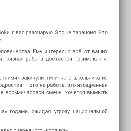
ойи, я вас разочарую. Это не паранойя. Это
.
ловечества. Ему интересно всё: от ваших
 грязная работа достается таким, как я.
етними» закинули типичного школьника из
одростка — это не работа, это изощренная
сле восьмичасовой смены хочется вымыть
» годами, ожидая угрозу национальной
адут очередного «кролика».