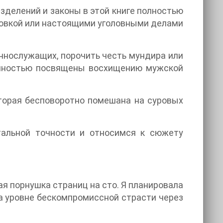
зделений и законы в этой книге полностью
овкой или настоящими уголовными делами
еннослужащих, порочить честь мундира или
полностью посвящены восхищению мужской
оторая бесповоротно помешана на суровых
тальной точности и относимся к сюжету
ая порнушка страниц на сто. Я планировала
на уровне бескомпромиссной страсти через