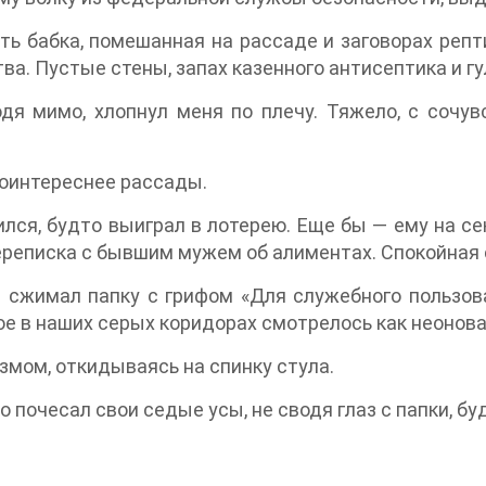
ть бабка, помешанная на рассаде и заговорах репт
ва. Пустые стены, запах казенного антисептика и гу
одя мимо, хлопнул меня по плечу. Тяжело, с сочу
поинтереснее рассады.
ился, будто выиграл в лотерею. Еще бы — ему на се
ереписка с бывшим мужем об алиментах. Спокойная 
н сжимал папку с грифом «Для служебного пользов
ое в наших серых коридорах смотрелось как неонова
азмом, откидываясь на спинку стула.
 почесал свои седые усы, не сводя глаз с папки, б