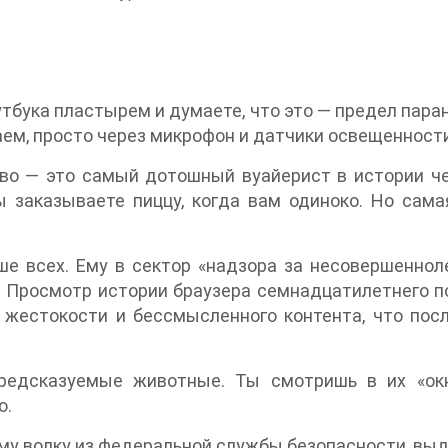
тбука пластырем и думаете, что это — предел паран
ем, просто через микрофон и датчики освещенности
тво — это самый дотошный вуайерист в истории че
ы заказываете пиццу, когда вам одиноко. Но самая
ше всех. Ему в сектор «надзора за несовершеннол
. Просмотр истории браузера семнадцатилетнего п
о, жестокости и бессмысленного контента, что по
едсказуемые животные. Ты смотришь в их «окна
ю.
ому волку из федеральной службы безопасности, выд