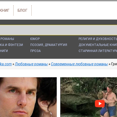
 КНИГ
БЛОГ
 РОМАНЫ
ЮМОР
РЕЛИГИЯ И ДУХОВНОСТ
КА И ФЭНТЕЗИ
ПОЭЗИЯ, ДРАМАТУРГИЯ
ДОКУМЕНТАЛЬНЫЕ КНИ
НИГИ
ПРОЗА
СТАРИННАЯ ЛИТЕРАТУР
alka.com
»
Любовные романы
»
Современные любовные романы
» Гря