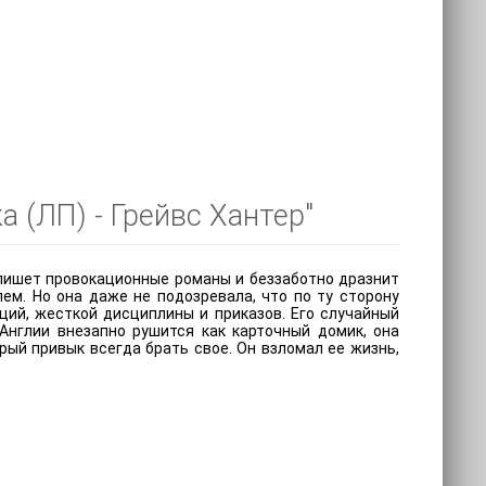
 (ЛП) - Грейвс Хантер"
 пишет провокационные романы и беззаботно дразнит
м. Но она даже не подозревала, что по ту сторону
ций, жесткой дисциплины и приказов. Его случайный
нглии внезапно рушится как карточный домик, она
ый привык всегда брать свое. Он взломал ее жизнь,