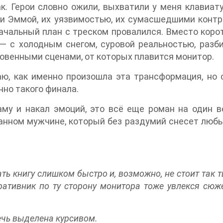
к. Герои словно ожили, выхватили у меня клавиат
 и Эммой, их уязвимостью, их сумасшедшими конт
оначальный план с треском провалился. Вместо кор
 — с холодным снегом, суровой реальностью, раз
ровенными сценами, от которых плавится монитор.
маю, как именно произошла эта трансформация, но
нно такого финала.
му и накал эмоций, это всё еще роман на один в
нном мужчине, который без раздумий снесет любы
ть книгу слишком быстро и, возможно, не стоит так 
ративник по ту сторону монитора тоже увлекся сюже
ечь выделена курсивом.