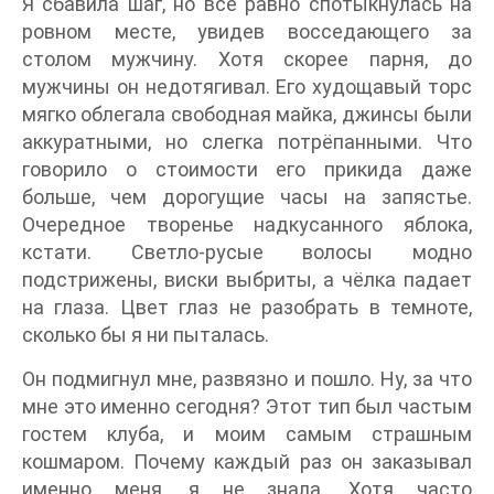
Я сбавила шаг, но всё равно спотыкнулась на
ровном месте, увидев восседающего за
столом мужчину. Хотя скорее парня, до
мужчины он недотягивал. Его худощавый торс
мягко облегала свободная майка, джинсы были
аккуратными, но слегка потрёпанными. Что
говорило о стоимости его прикида даже
больше, чем дорогущие часы на запястье.
Очередное творенье надкусанного яблока,
кстати. Светло-русые волосы модно
подстрижены, виски выбриты, а чёлка падает
на глаза. Цвет глаз не разобрать в темноте,
сколько бы я ни пыталась.
Он подмигнул мне, развязно и пошло. Ну, за что
мне это именно сегодня? Этот тип был частым
гостем клуба, и моим самым страшным
кошмаром. Почему каждый раз он заказывал
именно меня, я не знала. Хотя часто