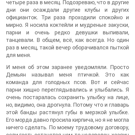
четыре раза в месяц. Подозреваю, что в другие
дни они осаждали другие клубы и других
официанток. Три раза проходили спокойно и
мирно. Я носила коктейли и мудреные закуски,
парни и очень редко девушки выпивали,
танцевали. В общем, всё, как всегда. Но один
раз в месяц, такой вечер оборачивался пыткой
для меня.
И меня об этом заранее уведомляли. Просто
Демьян называл меня птичкой. Это как
команда для голодных псов. Вот и сейчас
парни хищно переглядывались и улыбались. Я
очень постаралась сохранить улыбку на лице,
но, видимо, она дрогнула. Потому что и главарь
этой банды растянул губы в мерзкой улыбке.
Его морда давно просила кирпича, но я не могла
ничего сделать. По моему трудовому договору,
если гость останется чем-то недоволен, хозяин