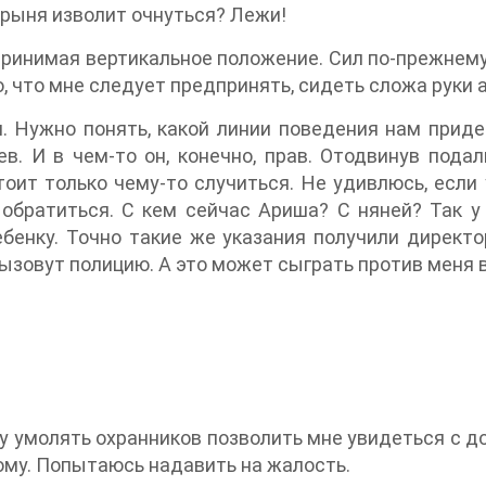
арыня изволит очнуться? Лежи!
 принимая вертикальное положение. Сил по-прежнем
ю, что мне следует предпринять, сидеть сложа руки
м. Нужно понять, какой линии поведения нам приде
в. И в чем-то он, конечно, прав. Отодвинув пода
тоит только чему-то случиться. Не удивлюсь, есл
 обратиться. С кем сейчас Ариша? С няней? Так у
ебенку. Точно такие же указания получили дирек
вызовут полицию. А это может сыграть против меня в
ду умолять охранников позволить мне увидеться с 
кому. Попытаюсь надавить на жалость.