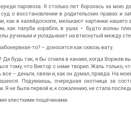
ереди паровоза. Я столько лет боролась за мою де
 суд о восстановлении в родительских правах и за
и, как в калейдоскопе, мелькают картинки нашего
ми, как палуба корабля, в ушах – будто волны пле
елы рученьки и укладывает на втиснутый между сте
лабонервная-то? – доносится как сквозь вату.
Да будь так, я бы сгнила в канаве, когда Воржев в
я тому, что Виктор с нами творил. Жаль только, чт
 все – деньги, связи и, как он думал, правда. На м
ившееся. Подумаешь, очередная охотница за сост
и. Я не была первой и, к сожалению, не стала послед
умя хлесткими пощёчинами.