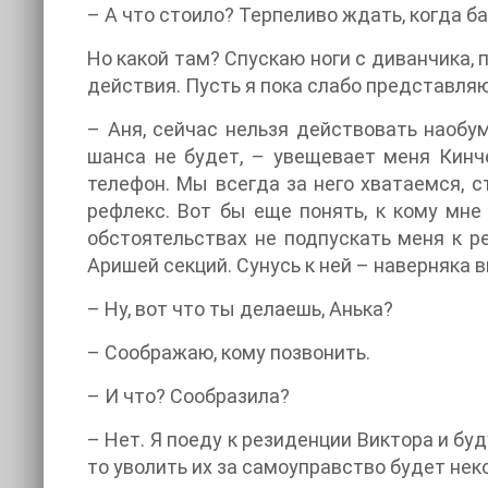
– А что стоило? Терпеливо ждать, когда б
Но какой там? Спускаю ноги с диванчика,
действия. Пусть я пока слабо представля
– Аня, сейчас нельзя действовать наобу
шанса не будет, – увещевает меня Кинче
телефон. Мы всегда за него хватаемся, с
рефлекс. Вот бы еще понять, к кому мне
обстоятельствах не подпускать меня к р
Аришей секций. Сунусь к ней – наверняка 
– Ну, вот что ты делаешь, Анька?
– Соображаю, кому позвонить.
– И что? Сообразила?
– Нет. Я поеду к резиденции Виктора и бу
то уволить их за самоуправство будет не