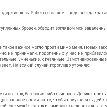
 задерживаюсь. Работы в нашем фонде всегда хватае
асупленных бровей, обводит взглядом мой заваленны
е такое важное могло пройти мимо меня. Новых зак
чно не принимали, подопечных у нас не прибавилос
тельные, умненькие, отчаянные. Замотивированные 
ывает. На всякий случай торопливо уточняю:
ти вот так, без каких-либо экивоков. Деликатность
драгоценное время на то, чтобы приукрасить действ
кой еще муж?», да так и замираю с нелепо открытым