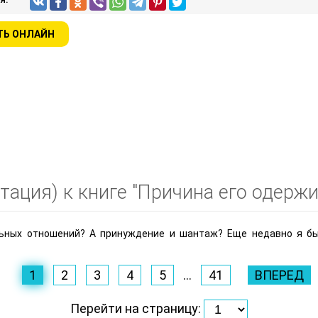
ТЬ ОНЛАЙН
тация) к книге "Причина его одержи
ных отношений? А принуждение и шантаж? Еще недавно я бы 
1
2
3
4
5
...
41
ВПЕРЕД
Перейти на страницу: