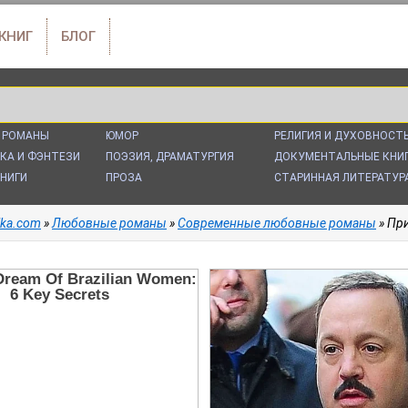
 КНИГ
БЛОГ
 РОМАНЫ
ЮМОР
РЕЛИГИЯ И ДУХОВНОСТ
КА И ФЭНТЕЗИ
ПОЭЗИЯ, ДРАМАТУРГИЯ
ДОКУМЕНТАЛЬНЫЕ КНИ
НИГИ
ПРОЗА
СТАРИННАЯ ЛИТЕРАТУР
alka.com
»
Любовные романы
»
Современные любовные романы
» Пр