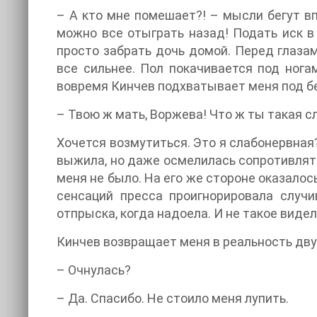
– А кто мне помешает?! – мысли бегут вп
можно все отыграть назад! Подать иск в
просто забрать дочь домой. Перед глазам
все сильнее. Пол покачивается под нога
вовремя Кинчев подхватывает меня под б
– Твою ж мать, Воржева! Что ж ты такая с
Хочется возмутиться. Это я слабонервная? 
выжила, но даже осмелилась сопротивлятьс
меня не было. На его же стороне оказалось
сенсаций пресса проигнорировала случ
отпрыска, когда надоела. И не такое видел
Кинчев возвращает меня в реальность дв
– Очнулась?
– Да. Спасибо. Не стоило меня лупить.