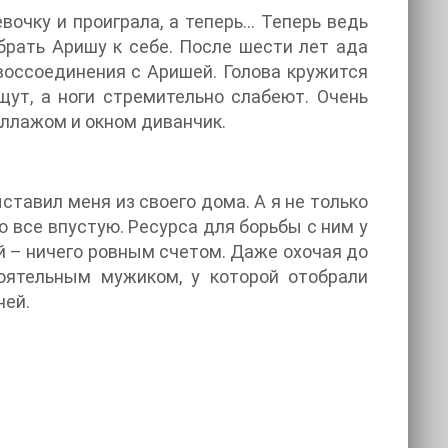
вочку и проиграла, а теперь… Теперь ведь
брать Аришу к себе. После шести лет ада
 воссоединения с Аришей. Голова кружится
щут, а ноги стремительно слабеют. Очень
ллажом и окном диванчик.
ыставил меня из своего дома. А я не только
о все впустую. Ресурса для борьбы с ним у
оей – ничего ровным счетом. Даже охочая до
оятельным мужиком, у которой отобрали
ней.