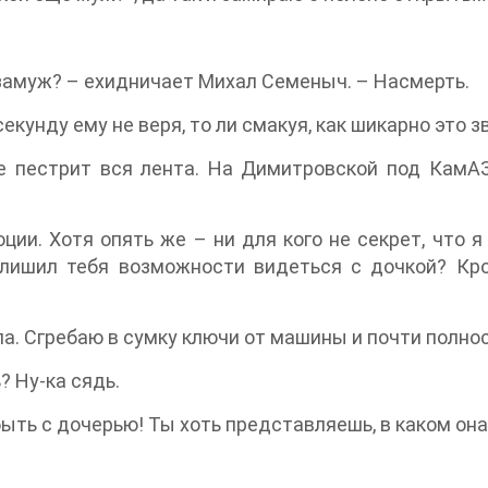
ь замуж? – ехидничает Михал Семеныч. – Насмерть.
екунду ему не веря, то ли смакуя, как шикарно это з
е пестрит вся лента. На Димитровской под КамАЗ
ции. Хотя опять же – ни для кого не секрет, что
лишил тебя возможности видеться с дочкой? Кро
ола. Сгребаю в сумку ключи от машины и почти полн
? Ну-ка сядь.
ыть с дочерью! Ты хоть представляешь, в каком он