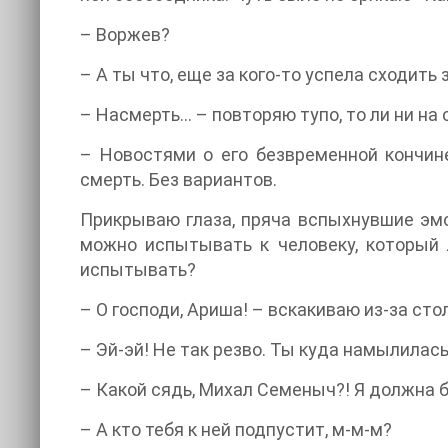
– Воржев?
– А ты что, еще за кого-то успела сходит
– Насмерть… – повторяю тупо, то ли ни на с
– Новостями о его безвременной кончин
смерть. Без вариантов.
Прикрываю глаза, пряча вспыхнувшие эмо
можно испытывать к человеку, который 
испытывать?
– О господи, Ариша! – вскакиваю из-за ст
– Эй-эй! Не так резво. Ты куда намылилась
– Какой сядь, Михал Семеныч?! Я должна б
– А кто тебя к ней подпустит, м-м-м?