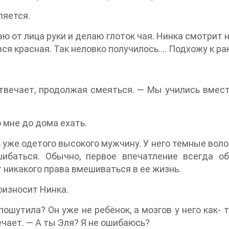
ляется.
аю от лица руки и делаю глоток чая. Нинка смотрит 
я вся красная. Так неловко получилось…. Подхожу к 
твечает, продолжая смеяться. — Мы учились вмест
 мне до дома ехать.
уже одетого высокого мужчину. У него темные волос
шибаться. Обычно, первое впечатление всегда о
т никакого права вмешиваться в ее жизнь.
оизносит Нинка.
ошутила? Он уже не ребёнок, а мозгов у него как- 
ечает. — А ты Эля? Я не ошибаюсь?