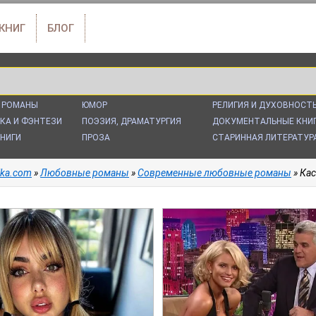
 КНИГ
БЛОГ
 РОМАНЫ
ЮМОР
РЕЛИГИЯ И ДУХОВНОСТ
КА И ФЭНТЕЗИ
ПОЭЗИЯ, ДРАМАТУРГИЯ
ДОКУМЕНТАЛЬНЫЕ КНИ
НИГИ
ПРОЗА
СТАРИННАЯ ЛИТЕРАТУР
alka.com
»
Любовные романы
»
Современные любовные романы
» Кас