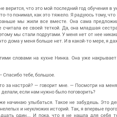
 верится, что это мой последний год обучения в у
то-то понимал, как это тяжело. Я радуюсь тому, чт
 раньше мы жили все вместе. Она сама предложил
не считала ее своей теткой. Да, она младшая сест
этому мы стали подругами. У меня нет от нее никак
то дома у меня больше нет. И в какой-то мере, я да
тими словами на кухне Нинка. Она уже накрывает 
— Спасибо тебе, большое.
то за настрой? — говорит мне. — Посмотри на меня
 делали, если нам нужно было поговорить?
оже начинаю улыбаться. Такое не забудешь. Это д
нелепых и неуклюжих историй. Так, я впервые прог
дцать один…. И пока, что я не нашла для себя то