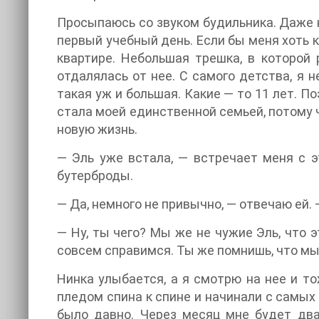
Просыпаюсь со звуком будильника. Даже не
первый учебный день. Если бы меня хоть к
квартире. Небольшая трешка, в которой
отдалялась от нее. С самого детства, я 
такая уж и большая. Какие — то 11 лет. По
стала моей единственной семьей, потому ч
новую жизнь.
— Эль уже встала, — встречает меня с э
бутерброды.
— Да, немного не привычно, — отвечаю ей. 
— Ну, ты чего? Мы же не чужие Эль, что э
совсем справимся. Ты же помнишь, что мы
Нинка улыбается, а я смотрю на нее и т
пледом спина к спине и начинали с самых 
было давно. Через месяц мне будет два