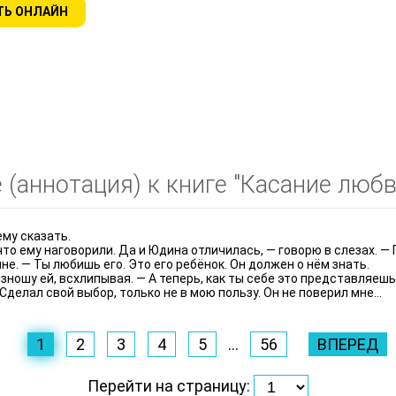
ТЬ ОНЛАЙН
(аннотация) к книге "Касание любв
ему сказать.
, что ему наговорили. Да и Юдина отличилась, — говорю в слезах. —
не. — Ты любишь его. Это его ребёнок. Он должен о нём знать.
ошу ей, всхлипывая. — А теперь, как ты себе это представляешь? 
 Сделал свой выбор, только не в мою пользу. Он не поверил мне…
1
2
3
4
5
...
56
ВПЕРЕД
Перейти на страницу: