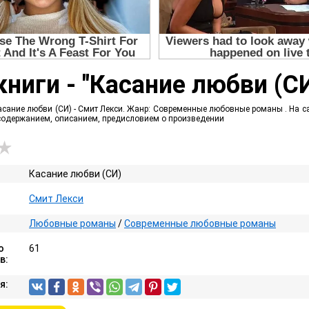
книги - "Касание любви (СИ
асание любви (СИ) - Смит Лекси. Жанр: Современные любовные романы . На са
с содержанием, описанием, предисловием о произведении
Касание любви (СИ)
Смит Лекси
Любовные романы
/
Современные любовные романы
о
61
в:
я: