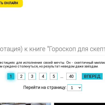
ТЬ ОНЛАЙН
тация) к книге "Гороскоп для скеп
естициях для исполнения своей мечты. Он - скептичный миллиа
м суждено столкнуться, но результат неведом даже звёздам.
1
2
3
4
5
...
40
ВПЕРЕД
Перейти на страницу: