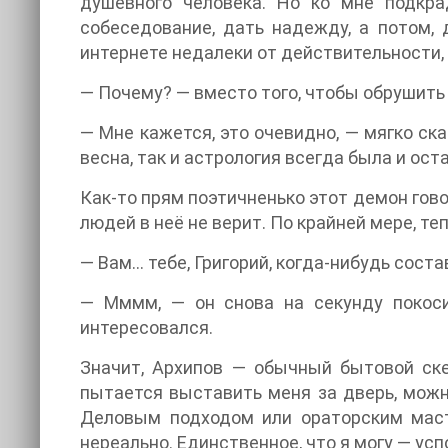
душевного человека. Но ко мне подкра
собеседование, дать надежду, а потом, 
интернете недалеки от действительности, 
— Почему? — вместо того, чтобы обрушить 
— Мне кажется, это очевидно, — мягко ска
весна, так и астрология всегда была и ост
Как-то прям поэтичненько этот демон гово
людей в неё не верит. По крайней мере, те
— Вам... тебе, Григорий, когда-нибудь сост
— Мммм, — он снова на секунду покоси
интересовался.
Значит, Архипов — обычный бытовой ске
пытается выставить меня за дверь, можн
Деловым подходом или ораторским маст
нереально. Единственное, что я могу — усп