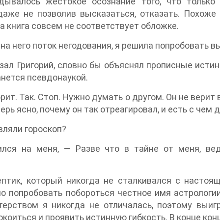
дывалось жестокое осознание того, что тольк
даже не позволив высказаться, отказать. Похоже
а книга совсем не соответствует обложке.
на него поток негодования, я решила попробовать 
зал Григорий, словно бы объяснял прописные истин
анется псевдонаукой.
рит. Так. Стоп. Нужно думать о другом. Он не верит
перь ясно, почему он так отреагировал, и есть с чем 
авляли гороскоп?
лся на меня, — Разве что в тайне от меня, в
птик, который никогда не сталкивался с настоящ
о попробовать побороться честное имя астрологии.
ерством я никогда не отличалась, поэтому выигр
окоиться и проявить истинную гибкость. В конце конц