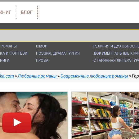
 КНИГ
БЛОГ
 РОМАНЫ
ЮМОР
РЕЛИГИЯ И ДУХОВНОСТ
КА И ФЭНТЕЗИ
ПОЭЗИЯ, ДРАМАТУРГИЯ
ДОКУМЕНТАЛЬНЫЕ КНИ
НИГИ
ПРОЗА
СТАРИННАЯ ЛИТЕРАТУР
alka.com
»
Любовные романы
»
Современные любовные романы
» Гор