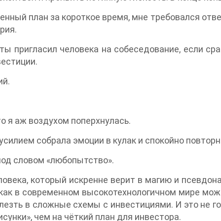
енный план за короткое время, мне требовался отве
рия.
 ты пригласил человека на собеседование, если сра
вестиции.
ий.
о я аж воздухом поперхнулась.
 усилием собрала эмоции в кулак и спокойно повтор
 под словом «любопытство».
века, который искренне верит в магию и псевдона
 как в современном высокотехнологичном мире мож
лезть в сложные схемы с инвестициями. И это не го
исунки», чем на чёткий план для инвестора.