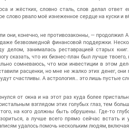
оса и жёстких, словно сталь, слов делал ответ 
е слово рвало моё изнеженное сердце на куски и в
ли они, конечно, не противозаконны, — продолжил 
 даже безвозмедной финансовой поддержки. Неско
ду делом, занималась реставрацией старых книг
огу сказать, что их бизнес-план был лучше твоего,
льно сомневаюсь, что мои инвестиции в этом дел
тавили расценки, но мне не жалко этих денег, они
будут счастливы. А астрология... это лишь пустые с
нулся от окна и на этот раз куда более присталь
ристальным взглядом этих голубых глаз, тем больше
того, на кого должны быть обрушены. Где-то глуб
зориться, а лучше всего прямо сейчас встать и 
записям удалось помочь нескольким людям, включая