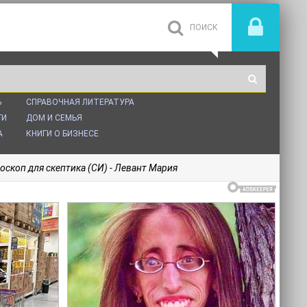
Ь
СПРАВОЧНАЯ ЛИТЕРАТУРА
ГИ
ДОМ И СЕМЬЯ
А
КНИГИ О БИЗНЕСЕ
оскоп для скептика (СИ) - Левант Мария