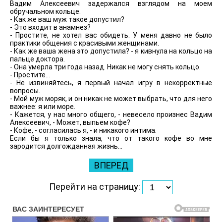
Вадим Алексеевич задержался взглядом на моем
обручальном кольце.
- Как же ваш муж такое допустил?
- Это входит в анамнез?
- Простите, не хотел вас обидеть. У меня давно не было
практики общения с красивыми женщинами.
- Как же ваша жена это допустила? - я кивнула на кольцо на
пальце доктора.
- Она умерла три года назад. Никак не могу снять кольцо.
- Простите...
- Не извиняйтесь, я первый начал игру в некорректные
вопросы.
- Мой муж моряк, и он никак не может выбрать, что для него
важнее: я или море.
- Кажется, у нас много общего, - невесело произнес Вадим
Алексеевич, - Может, выпьем кофе?
- Кофе, - согласилась я, - и никакого интима.
Если бы я только знала, что от такого кофе во мне
зародится долгожданная жизнь...
ВПЕРЕД
Перейти на страницу: