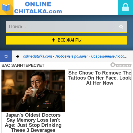
ВСЕ ЖАНРЫ
onlinechitalka.com
»
Любовные романы
»
Современные любовные романы
ДОБАВИТЬ
В
ЗАКЛАДКИ