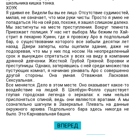
школьника кишка тонка.
ХОУК
Я удивил ее. Видели бы вы ее лицо. Отсутствие судимостей,
милая, не означает, что мои руки чисты. Просто я умею не
попадаться. Но на сей раз, похоже, я зашел слишком далеко.
Мы застигнуты на месте преступления. Вокруг темнота.
Приезжает полиция. У нас нет выбора. Мы бежим по Хай-
стрит в пекарню Куинн, где я провожу Аро в подпольный
бар, о существовании которого все забыли десятки лет
назад. Двери заперты, копы оцепили здание, даже не
подозревая, что мы у них под носом. На неопределенный
срок я вынужден спрятаться у всех на виду в компании
дрянной девчонки. Жесткой. Грубой. Грязной. Воровки и
преступницы. Однако, затерявшись с ней среди множества
пустующих комнат, я начинаю узнавать Аро с совершенно
другой стороны. Она умная. Отважная. Ласковая.
Сексуальная…
Все меняется. Дело в этом месте. Оно оказывает какое-то
воздействие на людей. В Шелбурн-Фоллз существует
глупая городская легенда о зеркалах: к ним нельзя
прислоняться спиной, ведь они являются вратами. А мы
сознательно шагнули в Зазеркалье. Плевать на данные
окружного архива. Подпольного бара здесь никогда не
было. Это Карнавальная башня.
ВПЕРЕД