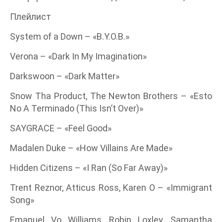
Плейлист
System of a Down – «B.Y.O.B.»
Verona – «Dark In My Imagination»
Darkswoon – «Dark Matter»
Snow Tha Product, The Newton Brothers – «Esto
No A Terminado (This Isn’t Over)»
SAYGRACE – «Feel Good»
Madalen Duke – «How Villains Are Made»
Hidden Citizens – «I Ran (So Far Away)»
Trent Reznor, Atticus Ross, Karen O – «Immigrant
Song»
Emanuel Vo Williams, Robin Loxley, Samantha