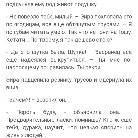
подсунула ему под живот подушку.
- Не повезло тебе, милый. – Эйра похлопала его
по ягодицам, все еще обтянутым трусами. – Я
по губам читать умею. Так что не гони на Гошу.
Кстати… По-твоему, я так дешево стою?
- Да это шутка была. Шутка! – Засранец все
еще надеялся выкрутиться. – Ты мне по-
настоящему понравилась. Ты секси…
Эйра подцепила резинку трусов и сдернула их
вниз.
- Зачем?! – возопил он.
- Пороть буду, - объяснила она. –
Предварительные ласки, помнишь? Кто ж еще
тебя, дурака, научит, что нельзя спорить на
живых людей…