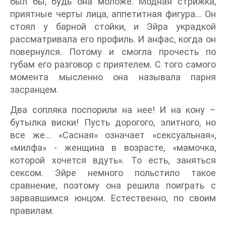
был бы, будь она моложе. Модная стрижка,
приятные черты лица, аппетитная фигура… Он
стоял у барной стойки, и Эйра украдкой
рассматривала его профиль. И анфас, когда он
повернулся. Потому и смогла прочесть по
губам его разговор с приятелем. С того самого
момента мысленно она называла парня
засранцем.
Два сопляка поспорили на нее! И на кону –
бутылка виски! Пусть дорогого, элитного, но
все же… «Сасная» означает «сексуальная»,
«милфа» - женщина в возрасте, «мамочка,
которой хочется вдуть». То есть, заняться
сексом. Эйре немного польстило такое
сравнение, поэтому она решила поиграть с
зарвавшимся юнцом. Естественно, по своим
правилам.