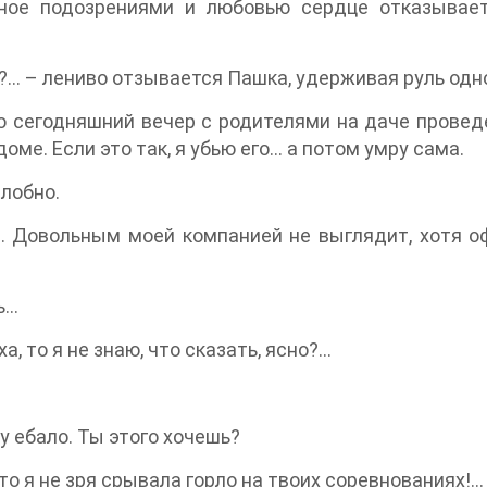
нное подозрениями и любовью сердце отказывает
й?... – лениво отзывается Пашка, удерживая руль одн
то сегодняшний вечер с родителями на даче провед
ме. Если это так, я убью его... а потом умру сама.
алобно.
т. Довольным моей компанией не выглядит, хотя
..
 то я не знаю, что сказать, ясно?...
му ебало. Ты этого хочешь?
то я не зря срывала горло на твоих соревнованиях!...