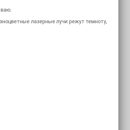
ываю.
азноцветные лазерные лучи режут темноту,