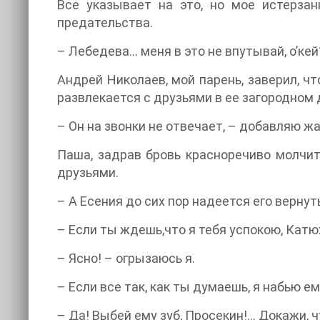
Все указывает на это, но мое истерза
предательства.
– Лебедева... меня в это не впутывай, о’ке
Андрей Николаев, мой парень, заверил, ч
развлекается с друзьями в ее загородном до
– Он на звонки не отвечает, – добавляю ж
Паша, задрав бровь красноречиво молчи
друзьями.
– А Есения до сих пор надеется его вернуть.
– Если ты ждешь,что я тебя успокою, Катюха,
– Ясно! – огрызаюсь я.
– Если все так, как ты думаешь, я набью е
– Да! Выбей ему зуб, Просекин!... Докажи, ч