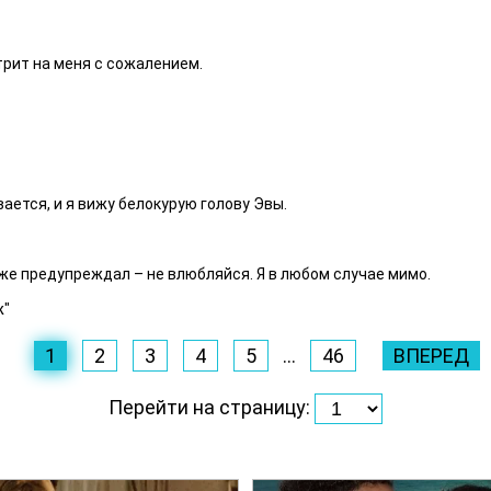
трит на меня с сожалением.
ается, и я вижу белокурую голову Эвы.
Я же предупреждал – не влюбляйся. Я в любом случае мимо.
ж"
1
2
3
4
5
...
46
ВПЕРЕД
Перейти на страницу: