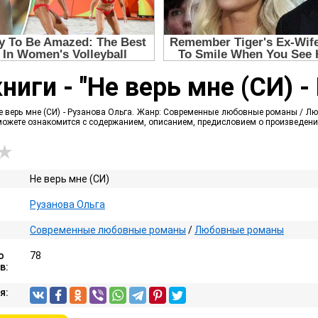
ниги - "Не верь мне (СИ) -
е верь мне (СИ) - Рузанова Ольга. Жанр: Современные любовные романы / Лю
 можете ознакомится с содержанием, описанием, предисловием о произведен
Не верь мне (СИ)
Рузанова Ольга
Современные любовные романы
/
Любовные романы
о
78
в:
я: