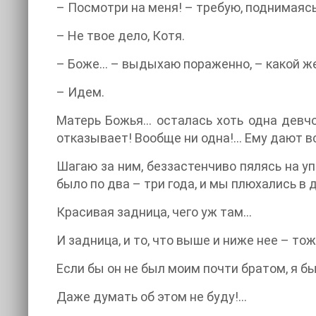
– Посмотри на меня! – требую, поднимаясь н
– Не твое дело, Котя.
– Боже... – выдыхаю пораженно, – какой же
– Идем.
Матерь Божья... осталась хоть одна девч
отказывает! Вообще ни одна!... Ему дают вс
Шагаю за ним, беззастенчиво пялясь на уп
было по два – три года, и мы плюхались в
Красивая задница, чего уж там...
И задница, и то, что выше и ниже нее – тож
Если бы он не был моим почти братом, я бы..
Даже думать об этом не буду!...