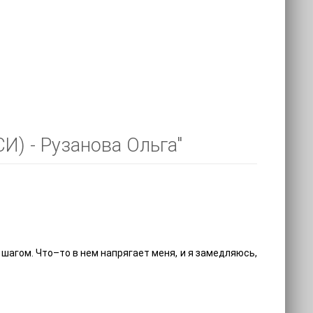
И) - Рузанова Ольга"
 шагом. Что–то в нем напрягает меня, и я замедляюсь,