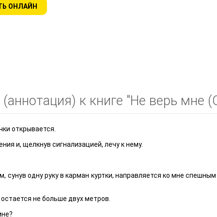
ТЬ ОНЛАЙН
(аннотация) к книге "Не верь мне (С
ачки открывается.
ия и, щелкнув сигнализацией, лечу к нему.
м, сунув одну руку в карман куртки, направляется ко мне спешным
и остается не больше двух метров.
мне?