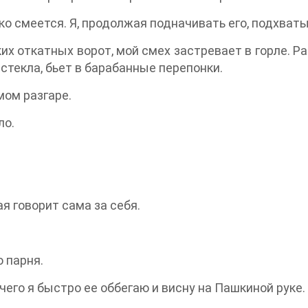
ко смеется. Я, продолжая подначивать его, подхват
их откатных ворот, мой смех застревает в горле. Р
стекла, бьет в барабанные перепонки.
мом разгаре.
ло.
я говорит сама за себя.
о парня.
его я быстро ее оббегаю и висну на Пашкиной руке.