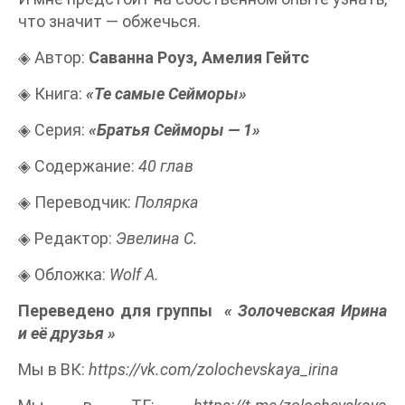
что значит — обжечься.
◈ Автор:
Саванна Роуз, Амелия Гейтс
◈ Книга:
«Те самые Сейморы»
◈ Серия:
«Братья Сейморы — 1»
◈ Содержание:
40 глав
◈ Переводчик:
Полярка
◈ Редактор:
Эвелина С.
◈ Обложка:
Wolf A.
Переведено для группы
«
Золочевская Ирина
и её друзья
»
Мы в ВК:
https://vk.com/zolochevskaya_irina