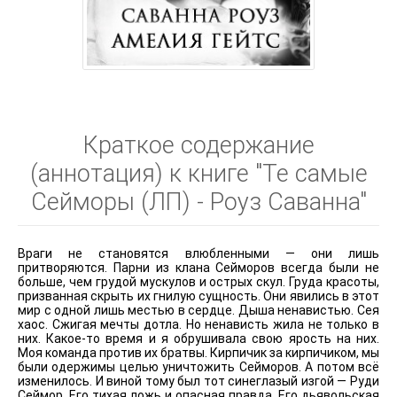
Краткое содержание
(аннотация) к книге "Те самые
Сейморы (ЛП) - Роуз Саванна"
Враги не становятся влюбленными — они лишь
притворяются. Парни из клана Сейморов всегда были не
больше, чем грудой мускулов и острых скул. Груда красоты,
призванная скрыть их гнилую сущность. Они явились в этот
мир с одной лишь местью в сердце. Дыша ненавистью. Сея
хаос. Сжигая мечты дотла. Но ненависть жила не только в
них. Какое-то время и я обрушивала свою ярость на них.
Моя команда против их братвы. Кирпичик за кирпичиком, мы
были одержимы целью уничтожить Сейморов. А потом всё
изменилось. И виной тому был тот синеглазый изгой — Руди
Сеймор. Его тихая ложь и опасная правда. Его дьявольская