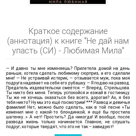
Краткое содержание
(аннотация) к книге "Не дай нам
упасть (СИ) - Любимая Мила"
— И давно ты мне изменяешь? Прилетела домой на день
раньше, хотела сделать любимому сюрприз, а его сделали
мне! — Не устраивай истерик, — отзывается муж, пока моя
подруга надевает на себя его рубашку. — Я подаю на развод.
Предатель издевательски смеётся. — Вперёд, Стрельцова.
Ты никто без меня. Теперь успокойся и езжай в гостиницу.
Ты же не хочешь оказаться без всего, дорогая? Ах, я без
тебя никто? Ну мы это ещё посмотрим! *** Развод и девичья
фамилия! Нет, можно было сделать, как в той песне «Ты
изменил мне с какой-то блондинкой, я ещё бы простила
шатенку...» А нет! Простить? Да никогда! И вообще, после
развода жизнь только начинается. Главное, не слушать
подруг, которые твердят, что это не так – завидуют!