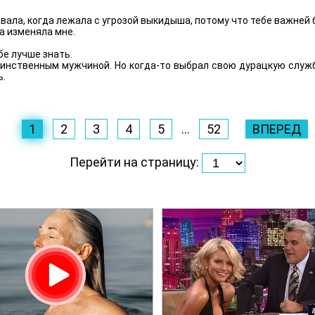
вала, когда лежала с угрозой выкидыша, потому что тебе важней
да изменяла мне.
бе лучше знать.
динственным мужчиной. Но когда-то выбрал свою дурацкую служ
ь.
1
2
3
4
5
...
52
ВПЕРЕД
Перейти на страницу: