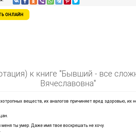
ТЬ ОНЛАЙН
тация) к книге "Бывший - все слож
Вячеславовна"
ихотропных веществ, их аналогов причиняет вред здоровью, их 
цан.
я меня ты умер. Даже имя твое воскрешать не хочу.
.