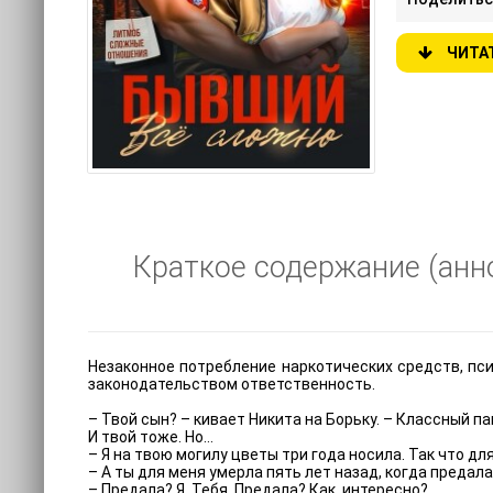
ЧИТА
Краткое содержание (анно
Незаконное потребление наркотических средств, пс
законодательством ответственность.
– Твой сын? – кивает Никита на Борьку. – Классный па
И твой тоже. Но…
– Я на твою могилу цветы три года носила. Так что дл
– А ты для меня умерла пять лет назад, когда предала
– Предала? Я. Тебя. Предала? Как, интересно?