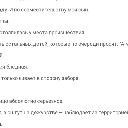
ду. И по совместительству мой сын.
ппы.
е столпилась у места происшествия.
 остальных детей, которые по очереди просят: "А м
й.
вся бледная.
только кивает в сторону забора.
лицо абсолютно серьезное.
л, а он тут на дежурстве – наблюдает за территорие
.