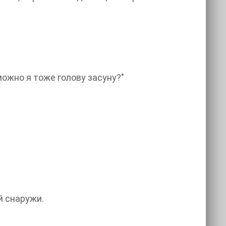
ожно я тоже голову засуну?"
й снаружи.