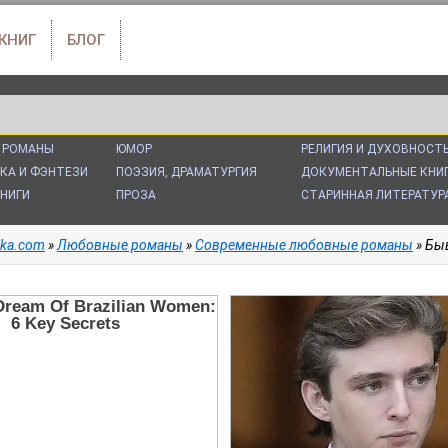
 КНИГ
БЛОГ
 РОМАНЫ
ЮМОР
РЕЛИГИЯ И ДУХОВНОСТ
КА И ФЭНТЕЗИ
ПОЭЗИЯ, ДРАМАТУРГИЯ
ДОКУМЕНТАЛЬНЫЕ КНИ
НИГИ
ПРОЗА
СТАРИННАЯ ЛИТЕРАТУР
alka.com
»
Любовные романы
»
Современные любовные романы
» Быв