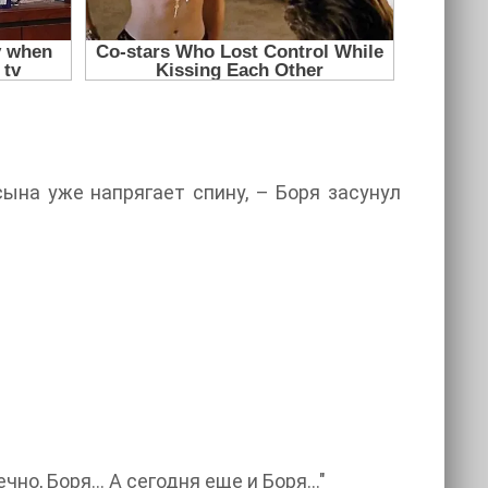
сына уже напрягает спину, – Боря засунул
ечно, Боря… А сегодня еще и Боря…"