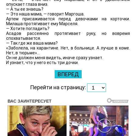
опускает глаза вниз.
— А ты ее знаешь?
— Это наша мама, — говорит Маргоша.
Артем присаживается перед девочками на корточки.
Милаша протягивает ему Марселя.
— Хотите погладить?
Асадов рассеянно протягивает руку, но вовремя
спохватывается.
— Так где же ваша мама?
«Заболела, на карантине. Нет, в больнице. А лучше в коме.
Нет, в тюрьме»…
Он не должен меня видеть, иначе сразу узнает.
И узнает, что у него есть три дочки.
ВПЕРЕД
Перейти на страницу: