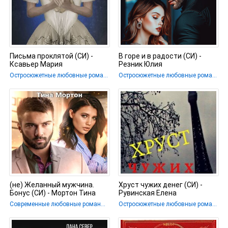
Письма проклятой (СИ) -
В горе и в радости (СИ) -
Ксавьер Мария
Резник Юлия
Остросюжетные любовные романы
Остросюжетные любовные романы
(не) Желанный мужчина.
Хруст чужих денег (СИ) -
Бонус (СИ) - Мортон Тина
Рувинская Елена
Современные любовные романы / Остросюжетные любовные романы / Короткие любовные романы
Остросюжетные любовные романы