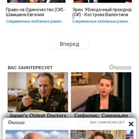
Право на Одиночество (СИ) -
Эрен. Ублюдочный прокурор
Шамшина Евгения
(СИ) - Кострова Валентина
Викторовна
Современные любовные романы / Остросюжетные любовные романы / Короткие любовные романы
Современные любовные романы / Остросюжетные любовные романы
Вперед