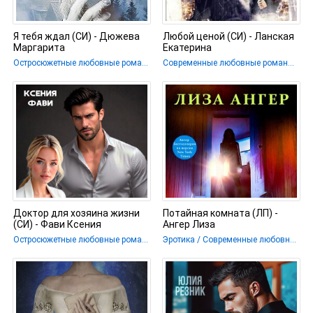
Я тебя ждал (СИ) - Дюжева
Любой ценой (СИ) - Ланская
Маргарита
Екатерина
Остросюжетные любовные романы
Современные любовные романы / Остросюжетные любовные романы
Доктор для хозяина жизни
Потайная комната (ЛП) -
(СИ) - Фави Ксения
Ангер Лиза
Остросюжетные любовные романы / Эротика
Эротика / Современные любовные романы / Остросюжетные любовные романы