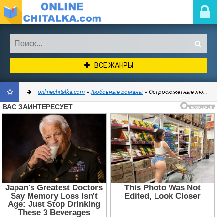
ВСЕ ЖАНРЫ
onlinechitalka.com
»
Любовные романы
» Остросюжетные любовные романы
ДОБАВИТЬ
В
ЗАКЛАДКИ