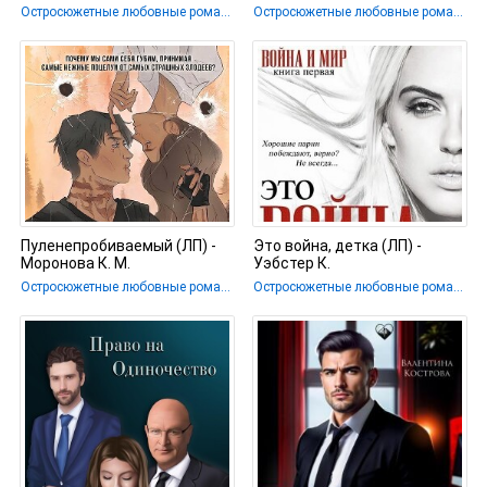
Остросюжетные любовные романы / Любовные романы
Остросюжетные любовные романы / Любовные романы
Пуленепробиваемый (ЛП) -
Это война, детка (ЛП) -
Моронова К. М.
Уэбстер К.
Остросюжетные любовные романы / Эротика
Остросюжетные любовные романы