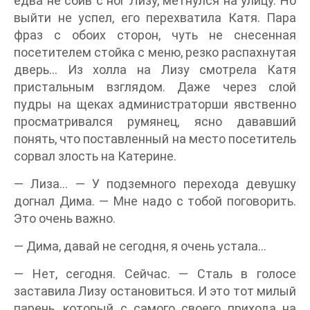
едва не сбив с ног Лизу, метнулся на улицу. Но
выйти не успел, его перехватила Катя. Пара
фраз с обоих сторон, чуть не снесенная
посетителем стойка с меню, резко распахнутая
дверь… Из холла на Лизу смотрела Катя
пристальным взглядом. Даже через слой
пудры на щеках администраторши явственно
просматривался румянец, ясно дававший
понять, что поставленный на место посетитель
сорвал злость на Катерине.
— Лиза… — У подземного перехода девушку
догнал Дима. — Мне надо с тобой поговорить.
Это очень важно.
— Дима, давай не сегодня, я очень устала…
— Нет, сегодня. Сейчас. — Сталь в голосе
заставила Лизу остановиться. И это тот милый
парень, который с самого своего прихода на