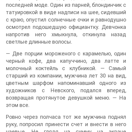
последней моде. Один из парней, блондинчик с
татуировкой в виде надписи на шее, сидевший
с краю, опустил солнечные очки и равнодушно
осмотрел подошедшую официантку. Девчонка
напротив него хмыкнула, откинула назад
светлые длинные волосы.
— Две порции мороженого с карамелью, один
черный кофе, два капуччино, два латте и
молочный коктейль с клубникой. — Самый
старший из компании, мужчина лет 30 на вид,
цветным шарфом напоминавший одного из
художников с Невского, подался вперед,
возвращая протянутое девушкой меню. — На
этом все.
Ровно через полчаса тот же мужчина поднял
руку, попросил принести счет и внести в него
чаевые. Не глядя на сумму на экране