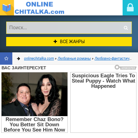
ВСЕ ЖАНРЫ
onlinechitalka.com
»
Любовные романы
»
Любовно-фантастические романы
ДОБАВИТЬ
В
ЗАКЛАДКИ