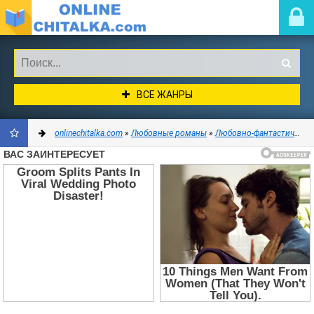
ВСЕ ЖАНРЫ
onlinechitalka.com
»
Любовные романы
»
Любовно-фантастические романы
ДОБАВИТЬ
В
ЗАКЛАДКИ