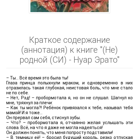
Краткое содержание
(аннотация) к книге "(Не)
родной (СИ) - Нуар Эрато"
– Ты... Всё время это была ты!
Глаза принца полыхнули мраком, и одновременно в них
отразилась такая глубокая, неистовая боль, что мне стало
не по себе.
– Нет, Рэд! – пробормотала я, но он не слушал. Шагнул ко
мне, тряхнул за плечи:
– Как ты могла?! Ребёнок привязался к тебе, называл тебя
мамой! И я тоже...
Он прервал сам себя, стиснул зубы.
– Что? – пробормотала я, отчаянно желая услышать эти
слова. Всё, на что я даже не могла надеяться!
Он должен понять, что меня попросту подставили!
– В темницу её! – бросил будущий король, резко отпуская