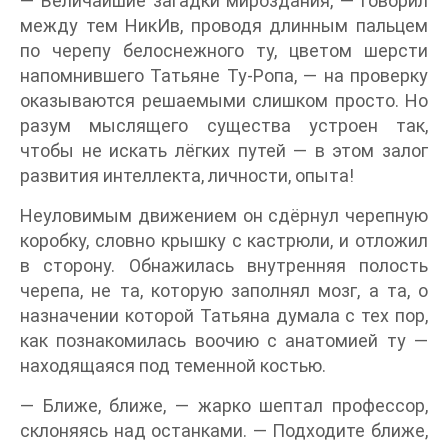
— Величайшие загадки мироздания, — говорил
между тем НикИв, проводя длинным пальцем
по черепу белоснежного ту, цветом шерсти
напомнившего Татьяне Ту-Ропа, — на проверку
оказываются решаемыми слишком просто. Но
разум мыслящего существа устроен так,
чтобы не искать лёгких путей — в этом залог
развития интеллекта, личности, опыта!
Неуловимым движением он сдёрнул черепную
коробку, словно крышку с кастрюли, и отложил
в сторону. Обнажилась внутренняя полость
черепа, не та, которую заполнял мозг, а та, о
назначении которой Татьяна думала с тех пор,
как познакомилась воочию с анатомией ту —
находящаяся под теменной костью.
— Ближе, ближе, — жарко шептал профессор,
склоняясь над останками. — Подходите ближе,