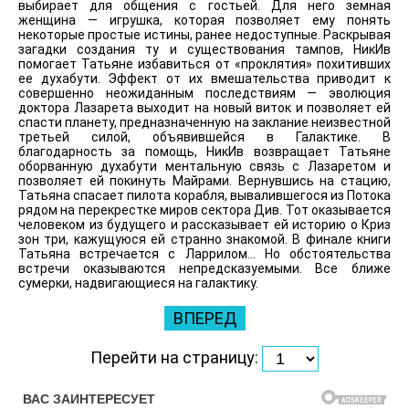
выбирает для общения с гостьей. Для него земная
женщина — игрушка, которая позволяет ему понять
некоторые простые истины, ранее недоступные. Раскрывая
загадки создания ту и существования тампов, НикИв
помогает Татьяне избавиться от «проклятия» похитивших
ее духабути. Эффект от их вмешательства приводит к
совершенно неожиданным последствиям — эволюция
доктора Лазарета выходит на новый виток и позволяет ей
спасти планету, предназначенную на заклание неизвестной
третьей силой, объявившейся в Галактике. В
благодарность за помощь, НикИв возвращает Татьяне
оборванную духабути ментальную связь с Лазаретом и
позволяет ей покинуть Майрами. Вернувшись на стацию,
Татьяна спасает пилота корабля, вывалившегося из Потока
рядом на перекрестке миров сектора Див. Тот оказывается
человеком из будущего и рассказывает ей историю о Криз
зон три, кажущуюся ей странно знакомой. В финале книги
Татьяна встречается с Ларрилом… Но обстоятельства
встречи оказываются непредсказуемыми. Все ближе
сумерки, надвигающиеся на галактику.
ВПЕРЕД
Перейти на страницу: