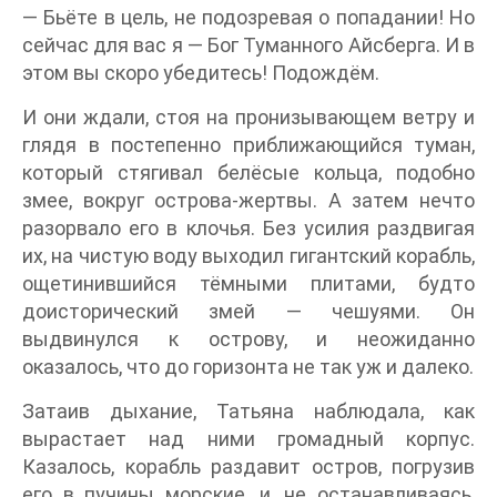
— Бьёте в цель, не подозревая о попадании! Но
сейчас для вас я — Бог Туманного Айсберга. И в
этом вы скоро убедитесь! Подождём.
И они ждали, стоя на пронизывающем ветру и
глядя в постепенно приближающийся туман,
который стягивал белёсые кольца, подобно
змее, вокруг острова-жертвы. А затем нечто
разорвало его в клочья. Без усилия раздвигая
их, на чистую воду выходил гигантский корабль,
ощетинившийся тёмными плитами, будто
доисторический змей — чешуями. Он
выдвинулся к острову, и неожиданно
оказалось, что до горизонта не так уж и далеко.
Затаив дыхание, Татьяна наблюдала, как
вырастает над ними громадный корпус.
Казалось, корабль раздавит остров, погрузив
его в пучины морские, и, не останавливаясь,